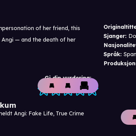
Originaltitte
personation of her friend, this
Sjanger
:
Do
 Angi — and the death of her
Nasjonalite
Språk
:
Spa
Produksjon
Gi din vurdering:
ikum
eldt Angi: Fake Life, True Crime