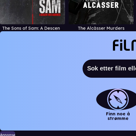
The Sons of Sam: A Descent into Darkness
The Alcàsser Murders
Finn noe å
strømme
Annonse