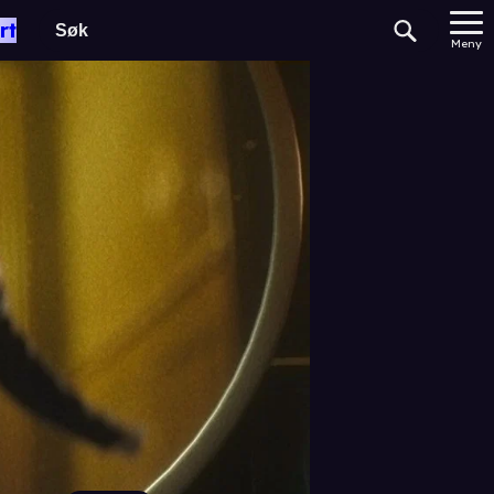
rt
Meny