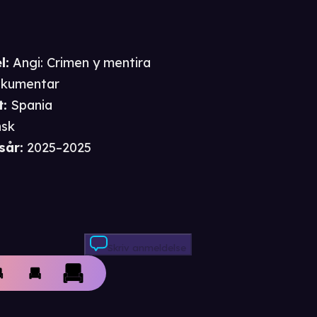
l:
Angi: Crimen y mentira
kumentar
t
:
Spania
nsk
sår
:
2025–2025
Skriv anmeldelse