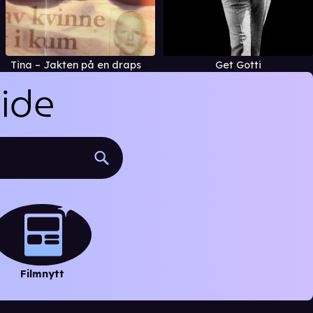
Tina – Jakten på en drapsmann
Get Gotti
Filmnytt