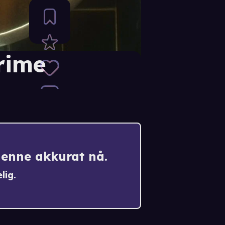
Crime
denne akkurat nå.
lig.