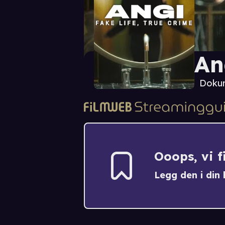
An
Doku
Ooops, vi 
Legg den i din h