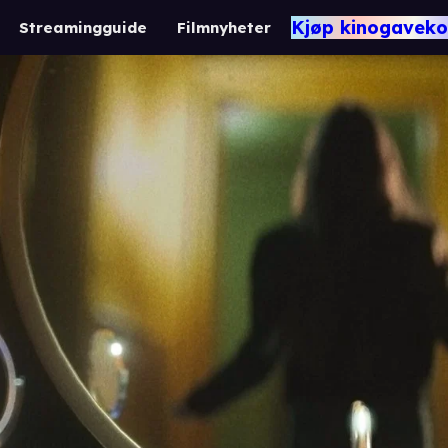
Kjøp kinogaveko
Streamingguide
Filmnyheter