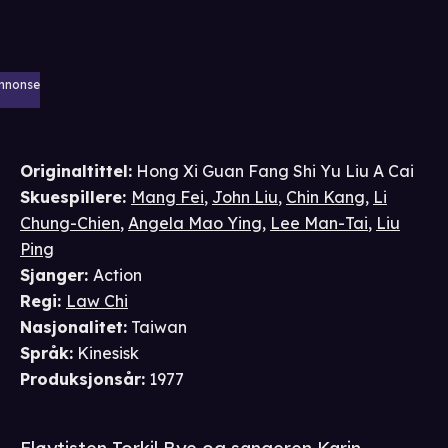
nnonse
Originaltittel:
Hong Xi Guan Fang Shi Yu Liu A Cai
Skuespillere
:
Mang Fei
,
John Liu
,
Chin Kang
,
Li
Chung-Chien
,
Angela Mao Ying
,
Lee Man-Tai
,
Liu
Ping
Sjanger
:
Action
Regi
:
Law Chi
Nasjonalitet
:
Taiwan
Språk
:
Kinesisk
Produksjonsår
:
1977