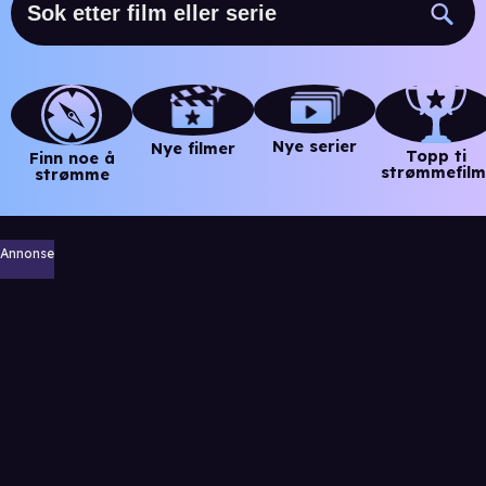
Nye serier
Nye filmer
Topp ti
Finn noe å
strømmefilm
strømme
Annonse