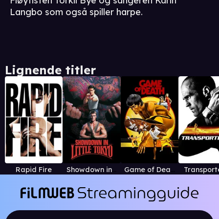
Fløytisten Torkil Bye og sangeren Karin
Langbo som også spiller harpe.
Lignende titler
Rapid Fire
Showdown in Little Tokyo
Game of Death (1978)
Transport