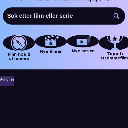
Nye serier
Nye filmer
Topp ti
Finn noe å
strømmefilm
strømme
Annonse