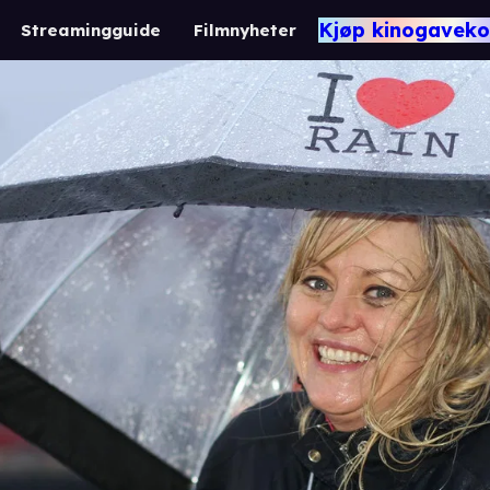
Kjøp kinogaveko
Streamingguide
Filmnyheter