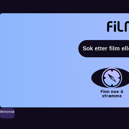
Finn noe å
strømme
Annonse