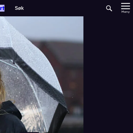
rt
Meny