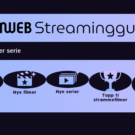
Nye serier
Nye filmer
Topp ti
strømmefilmer