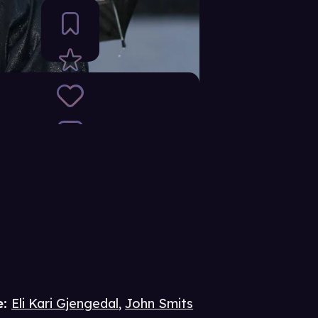
e
:
Eli Kari Gjengedal
,
John Smits