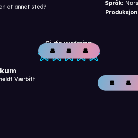
Språk
:
Nors
men et annet sted?
Produksjon
Gi din vurdering:
ikum
meldt Værbitt