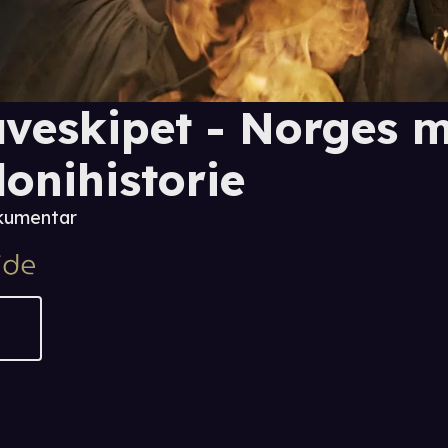
aveskipet - Norges 
lonihistorie
kumentar