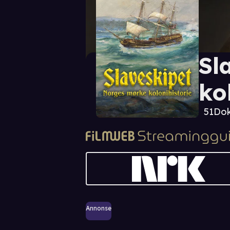
Sl
ko
51
Do
Annonse