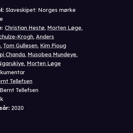
l:
Slaveskipet: Norges mørke
ie
e
:
Christian Hestø
,
Morten Løge
,
Schulze-Krogh
,
Anders
n
,
Tom Gullesen
,
Kim Pioug
pi Chanda
,
Musobea Mundeye
,
Ngarukiye
,
Morten Løge
kumentar
rnt Tellefsen
Bernt Tellefsen
sk
sår
:
2020