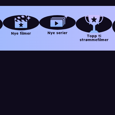
Nye serier
Nye filmer
Topp ti
strømmefilmer