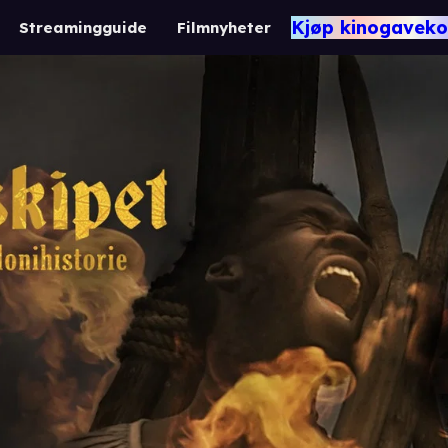
Kjøp kinogaveko
Streamingguide
Filmnyheter