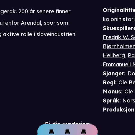
Originaltitte
agerak. 200 år senere finner
kolonihistor
utenfor Arendal, spor som
Skuespiller
ktive rolle i slaveindustrien.
Fredrik W. 
Bjørnholme
Heilberg
,
Pa
Emmanueli 
Sjanger
:
Do
Regi
:
Ole Be
Manus
:
Ole 
Språk
:
Nor
Produksjon
Gi din vurdering: