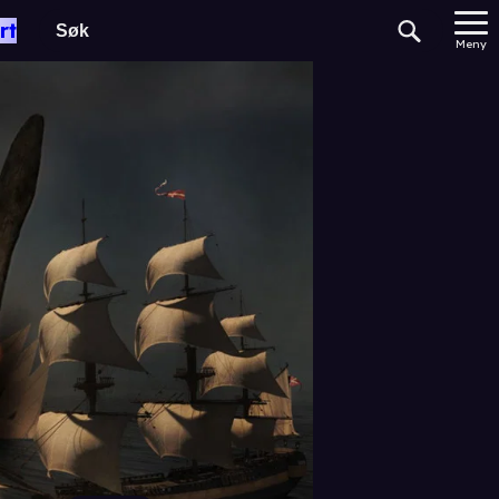
rt
Meny