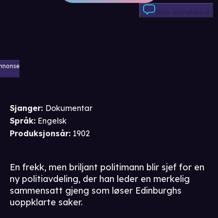
Skriv anmeldelse
nnonse
Sjanger
:
Dokumentar
Språk
:
Engelsk
Produksjonsår
:
1902
En frekk, men briljant politimann blir sjef for en
ny politiavdeling, der han leder en merkelig
sammensatt gjeng som løser Edinburghs
uoppklarte saker.