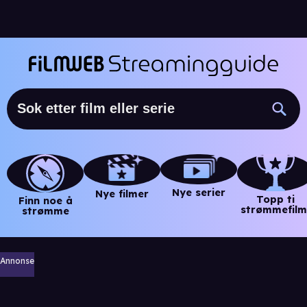
Nye serier
Nye filmer
Topp ti
Finn noe å
strømmefilm
strømme
Annonse