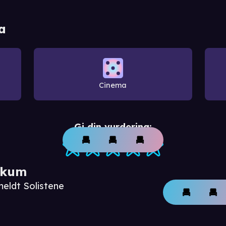
a
Cinema
Gi din vurdering:
ikum
meldt Solistene