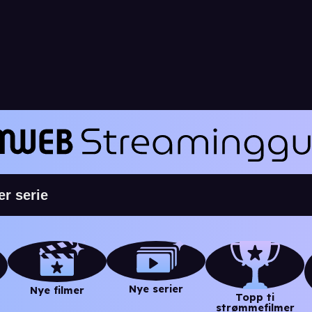
Nye serier
Nye filmer
Topp ti
strømmefilmer