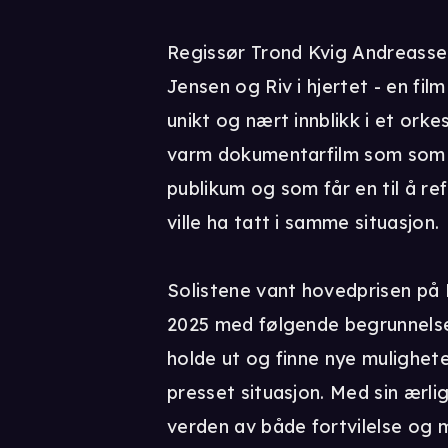
Regissør Trond Kvig Andreassen
Jensen og Riv i hjertet - en fil
unikt og nært innblikk i et orke
varm dokumentarfilm som som r
publikum og som får en til å r
ville ha tatt i samme situasjon.
Solistene vant hovedprisen på 
2025 med følgende begrunnelse 
holde ut og finne nye mulighet
presset situasjon. Med sin ærligh
verden av både fortvilelse og 