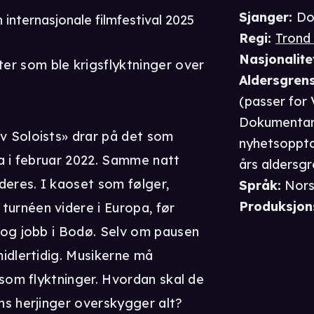
Sjanger
:
Do
internasjonale filmfestival 2025
Regi
:
Trond
Nasjonalite
er som ble krigsflyktninger over
Aldersgren
(passer for
Dokumentarf
v Soloists» drar på det som
nyhetsopptak
lia i februar 2022. Samme natt
års aldersgr
deres. I kaoset som følger,
Språk
:
Nor
Produksjon
turnéen videre i Europa, før
s og jobb i Bodø. Selv om pausen
midlertidig. Musikerne må
g som flyktninger. Hvordan skal de
ens herjinger overskygger alt?