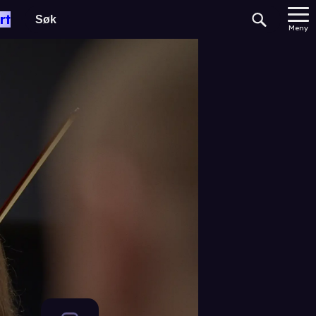
rt
Meny