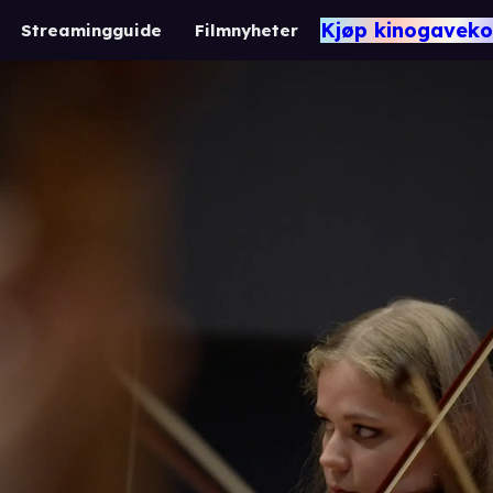
Kjøp kinogaveko
Streamingguide
Filmnyheter