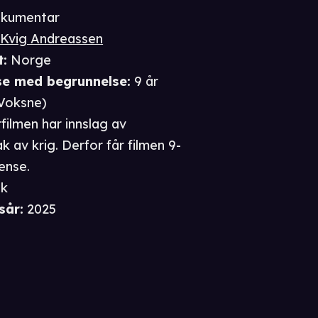
kumentar
 Kvig Andreassen
t
:
Norge
se
med begrunnelse
:
9 år
Voksne
)
ilmen har innslag av
 av krig. Derfor får filmen 9-
ense.
sk
sår
:
2025