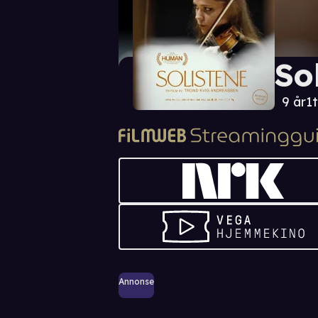
So
9 år
1t
Annonse