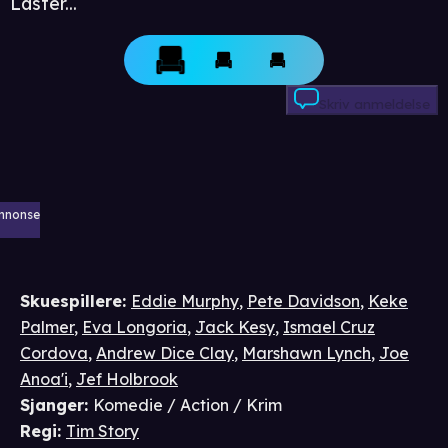
Laster...
Skriv anmeldelse
nnonse
Skuespillere
:
Eddie Murphy
,
Pete Davidson
,
Keke
Palmer
,
Eva Longoria
,
Jack Kesy
,
Ismael Cruz
Cordova
,
Andrew Dice Clay
,
Marshawn Lynch
,
Joe
Anoa'i
,
Jef Holbrook
Sjanger
:
Komedie / Action / Krim
Regi
:
Tim Story