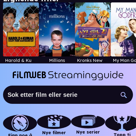
Harold & Kumar Escape From Guantanamo Bay
Millions
Kronks New Groove
Nye serier
Nye filmer
Topp ti
Finn noe å