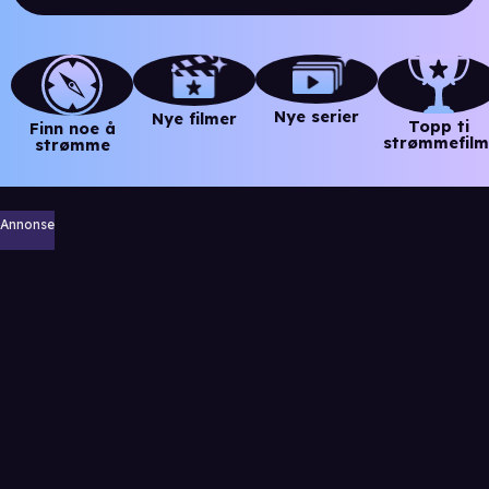
Nye serier
Nye filmer
Topp ti
Finn noe å
strømmefilm
strømme
Annonse