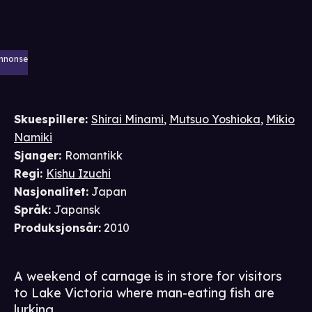
nnonse
Skuespillere
:
Shirai Minami
,
Mutsuo Yoshioka
,
Mikio
Namiki
Sjanger
:
Romantikk
Regi
:
Kishu Izuchi
Nasjonalitet
:
Japan
Språk
:
Japansk
Produksjonsår
:
2010
A weekend of carnage is in store for visitors
to Lake Victoria where man-eating fish are
lurking.