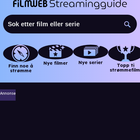
Nye serier
Nye filmer
Topp ti
Finn noe å
strømmefilm
strømme
Annonse