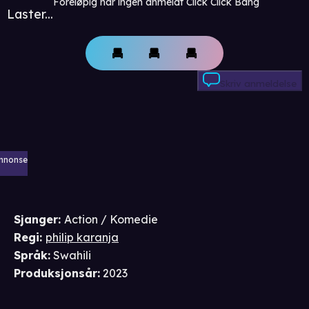
Foreløpig har ingen anmeldt Click Click Bang
Laster...
Skriv anmeldelse
nnonse
Sjanger
:
Action / Komedie
Regi
:
philip karanja
Språk
:
Swahili
Produksjonsår
:
2023