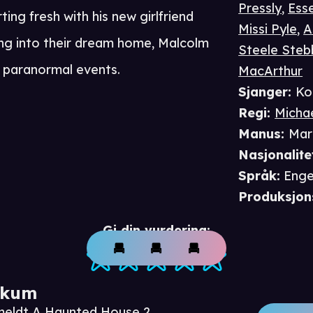
Pressly
,
Ess
ing fresh with his new girlfriend
Missi Pyle
,
A
ving into their dream home, Malcolm
Steele Steb
e paranormal events.
MacArthur
Sjanger
:
Ko
Regi
:
Michae
Manus
:
Mar
Nasjonalite
Språk
:
Enge
Produksjon
Gi din vurdering:
ikum
nmeldt A Haunted House 2