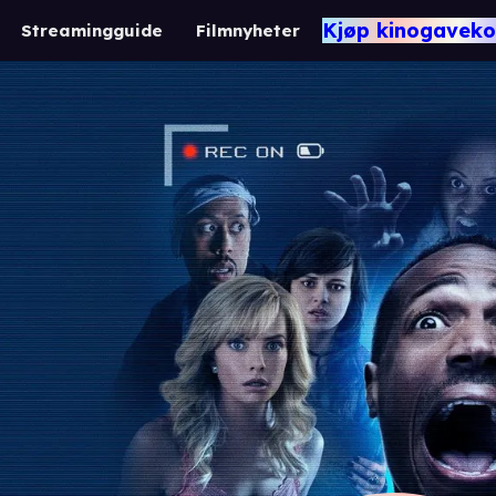
Kjøp kinogaveko
Streamingguide
Filmnyheter