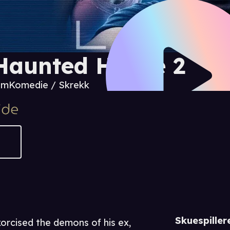
Haunted House 2
 m
Komedie / Skrekk
Skuespiller
exorcised the demons of his ex,