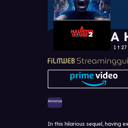
A 
1 t 27
Annonse
In this hilarious sequel, having 