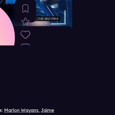
e
:
Marlon Wayans
,
Jaime