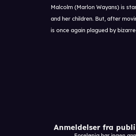
Malcolm (Marlon Wayans) is start
and her children. But, after mo
is once again plagued by bizarr
Anmeldelser fra publ
Foreløpig har ingen a