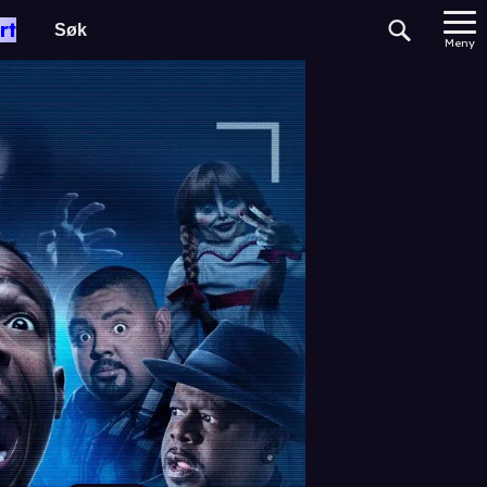
rt
Meny