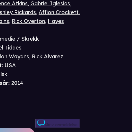
ence Atkins
,
Gabriel Iglesias
,
shley Rickards
,
Affion Crockett
,
bins
,
Rick Overton
,
Hayes
medie / Skrekk
l Tiddes
lon Wayans
,
Rick Alvarez
t
:
USA
lsk
sår
:
2014
Skriv anmeldelse