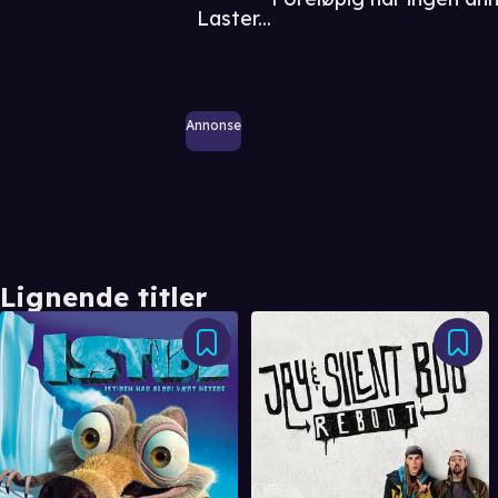
Laster...
Annonse
Lignende titler