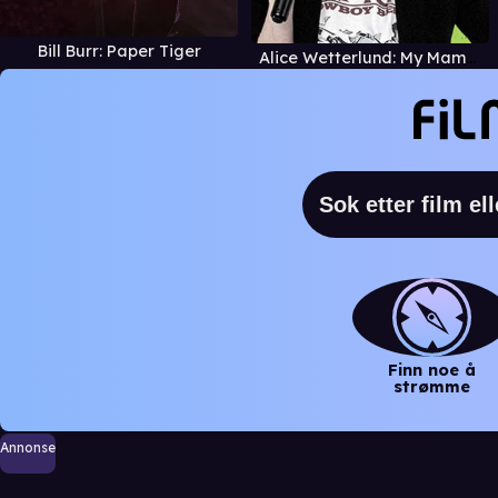
Bill Burr: Paper Tiger
Alice Wetterlund: My Mama is a Human and So Am I
Finn noe å
strømme
Annonse