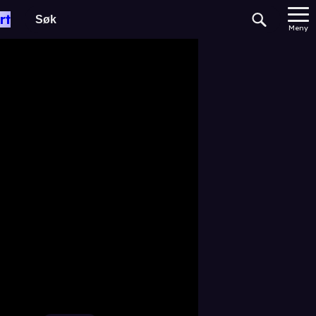
rt
Meny