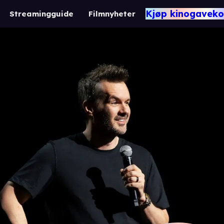
Kjøp kinogaveko
Streamingguide
Filmnyheter