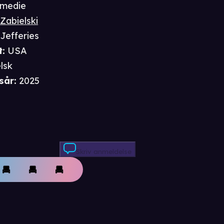
medie
Zabielski
Jefferies
t
:
USA
lsk
sår
:
2025
Skriv anmeldelse