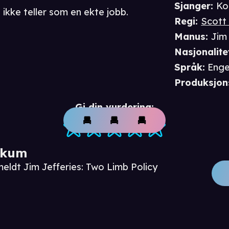
Sjanger
:
Ko
 ikke teller som en ekte jobb.
Regi
:
Scott 
Manus
:
Jim 
Nasjonalite
Språk
:
Enge
Produksjon
Gi din vurdering:
ikum
eldt Jim Jefferies: Two Limb Policy