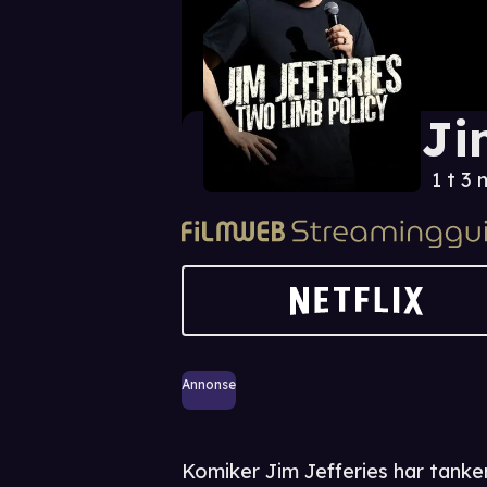
Ji
1 t 3 
Annonse
Komiker Jim Jefferies har tanke