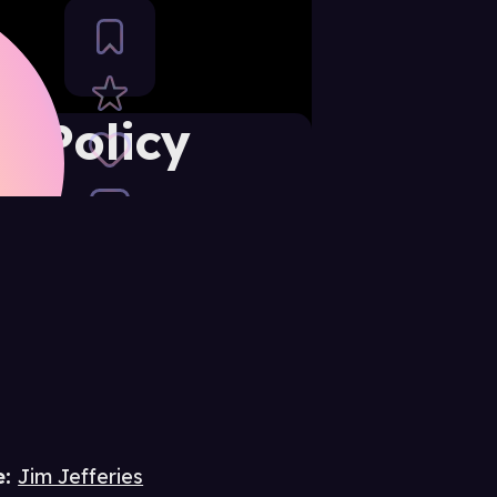
b Policy
e
:
Jim Jefferies