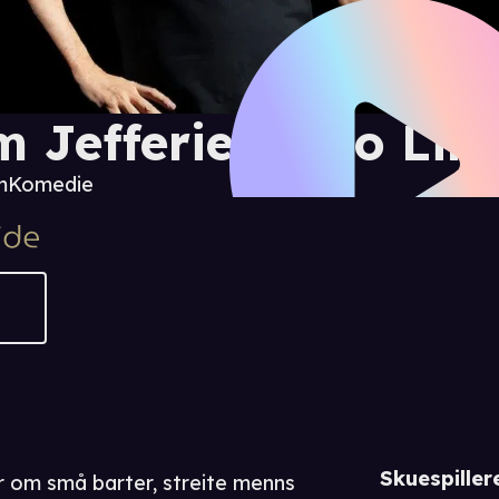
m Jefferies: Two Lim
m
Komedie
Skuespiller
r om små barter, streite menns