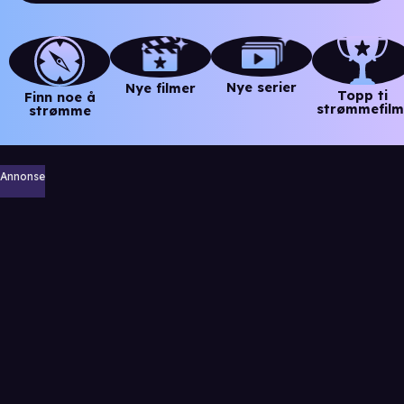
Nye serier
Nye filmer
Topp ti
Finn noe å
strømmefilm
strømme
Annonse