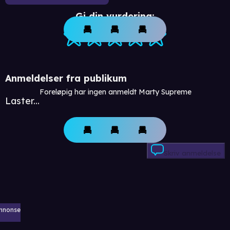
Gi din vurdering:
Anmeldelser fra publikum
Foreløpig har ingen anmeldt Marty Supreme
Laster...
Skriv anmeldelse
nnonse