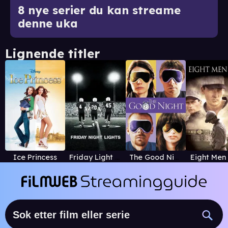
8 nye serier du kan streame
denne uka
Lignende titler
Ice Princess
Friday Light Nights
The Good Night
Eight Men