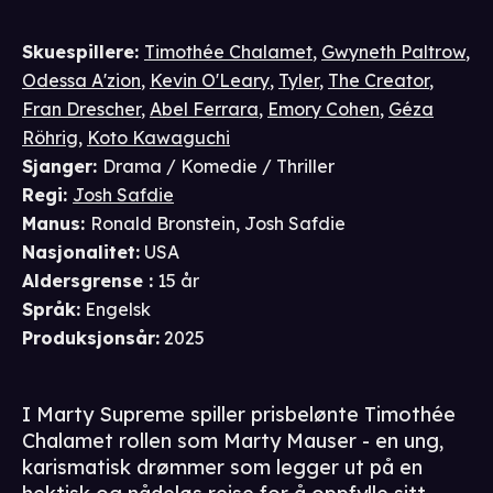
Skuespillere
:
Timothée Chalamet
,
Gwyneth Paltrow
,
Odessa A'zion
,
Kevin O'Leary
,
Tyler
,
The Creator
,
Fran Drescher
,
Abel Ferrara
,
Emory Cohen
,
Géza
Röhrig
,
Koto Kawaguchi
Sjanger
:
Drama / Komedie / Thriller
Regi
:
Josh Safdie
Manus
:
Ronald Bronstein
,
Josh Safdie
Nasjonalitet
:
USA
Aldersgrense
:
15 år
Språk
:
Engelsk
Produksjonsår
:
2025
I Marty Supreme spiller prisbelønte Timothée
Chalamet rollen som Marty Mauser - en ung,
karismatisk drømmer som legger ut på en