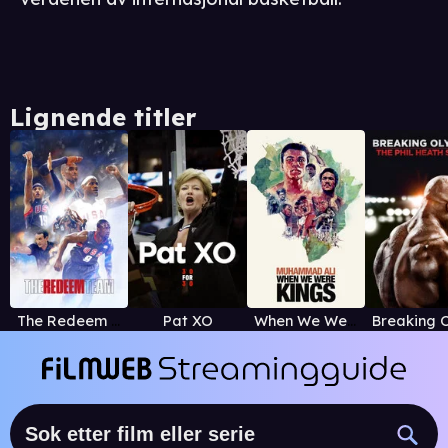
Lignende titler
The Redeem Team
Pat XO
When We Were Kings