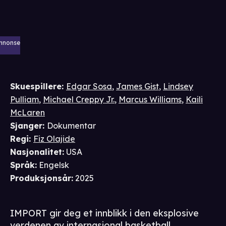
nnonse
Skuespillere
:
Edgar Sosa
,
James Gist
,
Lindsey
Pulliam
,
Michael Creppy Jr.
,
Marcus Williams
,
Kaili
McLaren
Sjanger
:
Dokumentar
Regi
:
Fiz Olajide
Nasjonalitet
:
USA
Språk
:
Engelsk
Produksjonsår
:
2025
IMPORT gir deg et innblikk i den eksplosive
verdenen av internasjonal basketball.