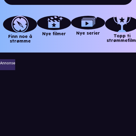
Nye serier
Nye filmer
Topp ti
Finn noe å
strømmefilm
strømme
Annonse