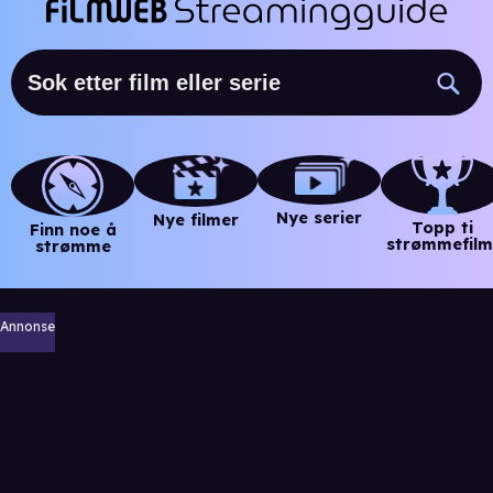
Nye serier
Nye filmer
Topp ti
Finn noe å
strømmefilm
strømme
Annonse