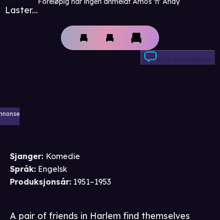
Foreløpig har ingen anmeldt Amos 'n' Andy
Laster...
Skriv anmeldelse
nnonse
Sjanger
:
Komedie
Språk
:
Engelsk
Produksjonsår
:
1951–1953
A pair of friends in Harlem find themselves