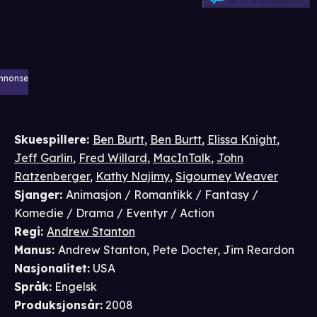
Skriv anmeldelse
nnonse
Skuespillere
:
Ben Burtt
,
Ben Burtt
,
Elissa Knight
,
Jeff Garlin
,
Fred Willard
,
MacInTalk
,
John
Ratzenberger
,
Kathy Najimy
,
Sigourney Weaver
Sjanger
:
Animasjon / Romantikk / Fantasy /
Komedie / Drama / Eventyr / Action
Regi
:
Andrew Stanton
Manus
:
Andrew Stanton
,
Pete Docter
,
Jim Reardon
Nasjonalitet
:
USA
Språk
:
Engelsk
Produksjonsår
:
2008