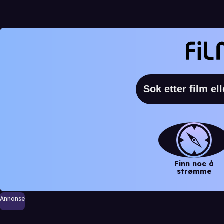
Finn noe å
strømme
Annonse