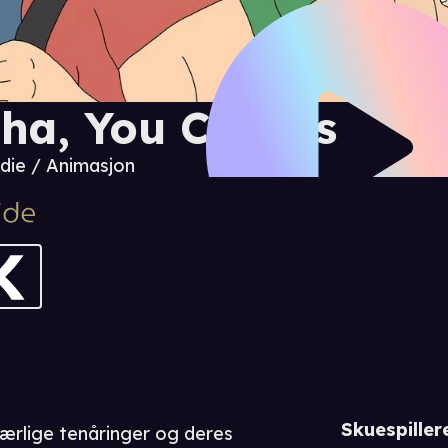
ha, You Clowns
ie / Animasjon
Skuespiller
jærlige tenåringer og deres