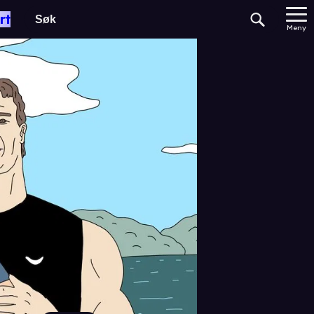
rt
Meny