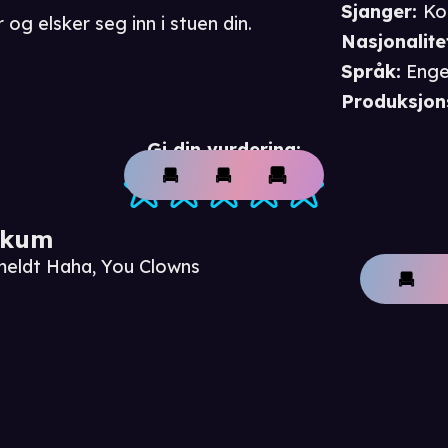
Sjanger
:
Ko
r og elsker seg inn i stuen din.
Nasjonalite
Språk
:
Enge
Produksjon
Gi din vurdering:
ikum
meldt Haha, You Clowns