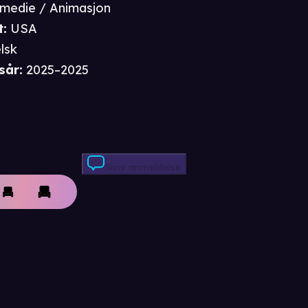
medie / Animasjon
t
:
USA
lsk
sår
:
2025–2025
Skriv anmeldelse