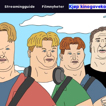
Kjøp kinogaveko
Streamingguide
Filmnyheter