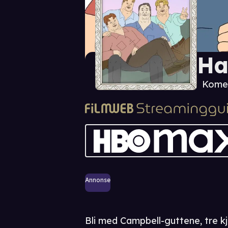
Ha
Komed
Annonse
Bli med Campbell-guttene, tre k