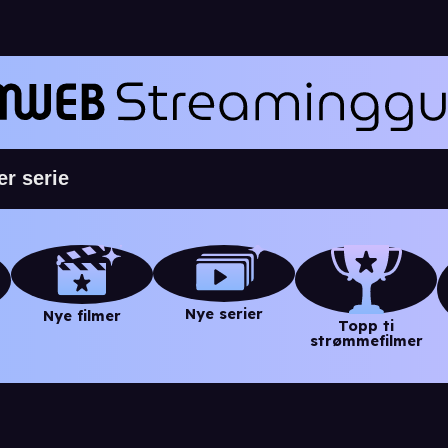
Nye serier
Nye filmer
Topp ti
strømmefilmer