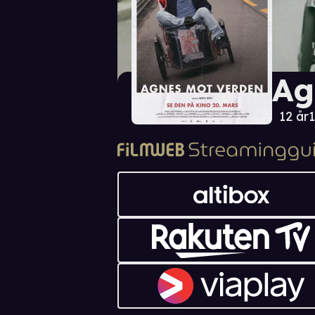
Ag
12 år
1