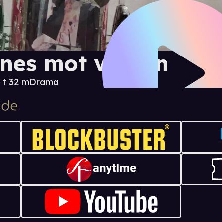
nes mot verden
 t 32 m
Drama