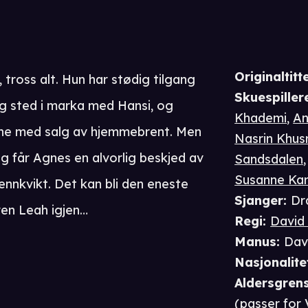
Originaltitte
, tross alt. Hun har stødig tilgang
Skuespiller
g sted i marka med Hansi, og
Khademi
,
An
e med salg av hjemmebrent. Men
Nasrin Khus
ag får Agnes en alvorlig beskjed av
Sandsdalen
Susanne Ka
ennkvikt. Det kan bli den eneste
Sjanger
:
Dr
ren Leah igjen…
Regi
:
David
Manus
:
Dav
Nasjonalite
Aldersgren
(passer for