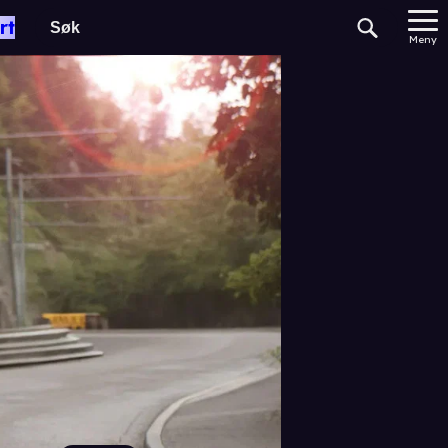
rt
Meny