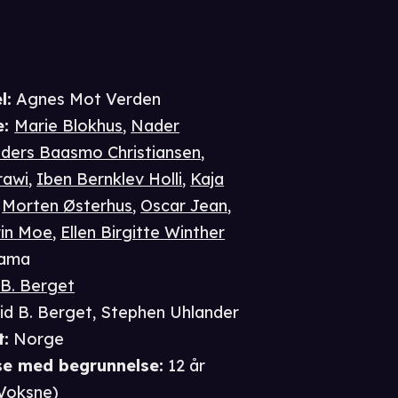
l:
Agnes Mot Verden
e
:
Marie Blokhus
,
Nader
ders Baasmo Christiansen
,
rawi
,
Iben Bernklev Holli
,
Kaja
,
Morten Østerhus
,
Oscar Jean
,
rin Moe
,
Ellen Birgitte Winther
ama
 B. Berget
id B. Berget
,
Stephen Uhlander
t
:
Norge
se
med begrunnelse
:
12 år
Voksne
)