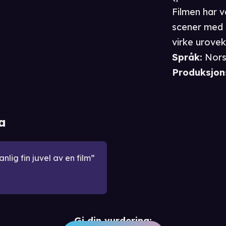
Filmen har 
scener med 
virke urovek
Språk
:
Nor
Produksjon
a
anlig fin juvel av en film
Gi din vurdering: