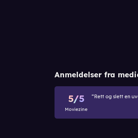
Anmeldelser fra medi
5/5
Rett og slett en uv
Moviezine