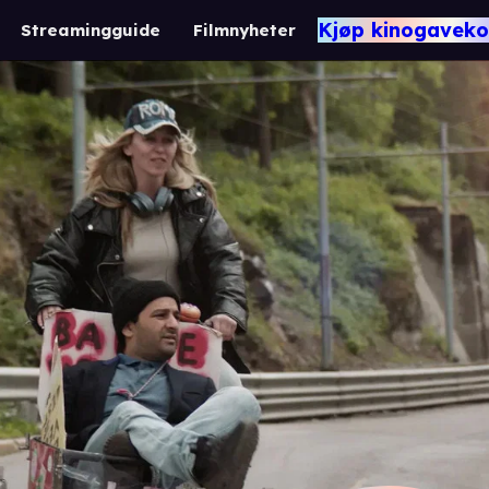
Kjøp kinogaveko
Streamingguide
Filmnyheter