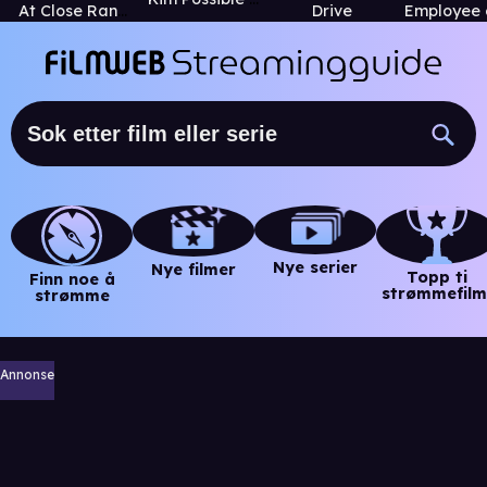
At Close Range
Drive
Nye serier
Nye filmer
Topp ti
Finn noe å
strømmefilm
strømme
Annonse