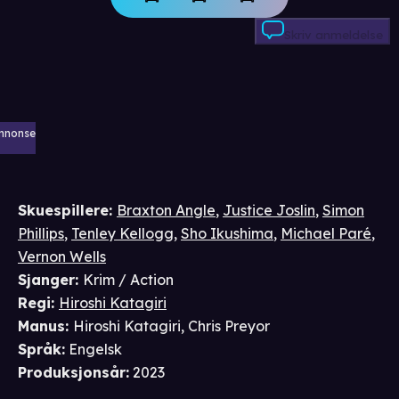
Skriv anmeldelse
nnonse
Skuespillere
:
Braxton Angle
,
Justice Joslin
,
Simon
Phillips
,
Tenley Kellogg
,
Sho Ikushima
,
Michael Paré
,
Vernon Wells
Sjanger
:
Krim / Action
Regi
:
Hiroshi Katagiri
Manus
:
Hiroshi Katagiri
,
Chris Preyor
Språk
:
Engelsk
Produksjonsår
:
2023