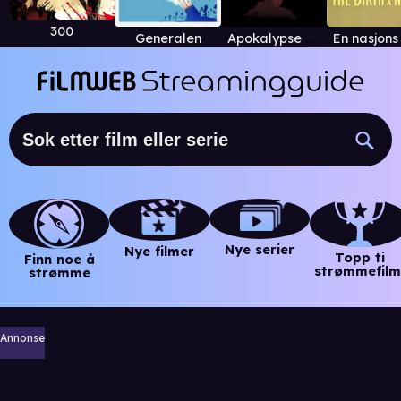
300
Generalen
Apokalypse Nå! Redux
Nye serier
Nye filmer
Topp ti
Finn noe å
strømmefilm
strømme
Annonse