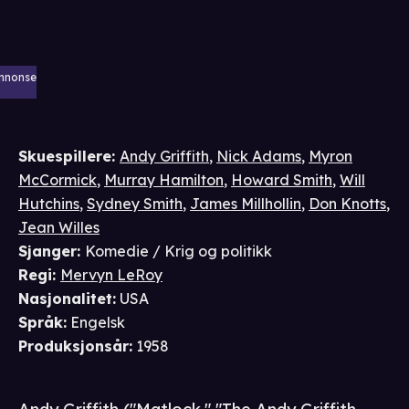
nnonse
Skuespillere
:
Andy Griffith
,
Nick Adams
,
Myron
McCormick
,
Murray Hamilton
,
Howard Smith
,
Will
Hutchins
,
Sydney Smith
,
James Millhollin
,
Don Knotts
,
Jean Willes
Sjanger
:
Komedie / Krig og politikk
Regi
:
Mervyn LeRoy
Nasjonalitet
:
USA
Språk
:
Engelsk
Produksjonsår
:
1958