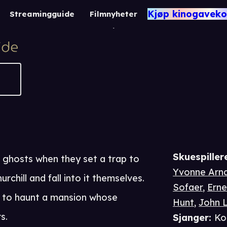
The Ghosts of Berke
Kjøp kinogaveko
Streamingguide
Filmnyheter
1 t 40 m
Komedie / Fantasy
Skuespiller
 ghosts when they set a trap to
Yvonne Arn
chill and fall into it themselves.
Sofaer
,
Erne
d to haunt a mansion whose
Hunt
,
John 
s.
Sjanger
:
Ko