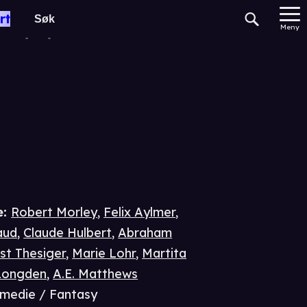
ley Square
rt
Meny
e
:
Robert Morley
,
Felix Aylmer
,
aud
,
Claude Hulbert
,
Abraham
st Thesiger
,
Marie Lohr
,
Martita
Longden
,
A.E. Matthews
medie / Fantasy