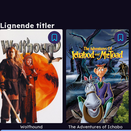
Lignende titler
Wolfhound
The Adventures of Ichabod and Mr. Toad