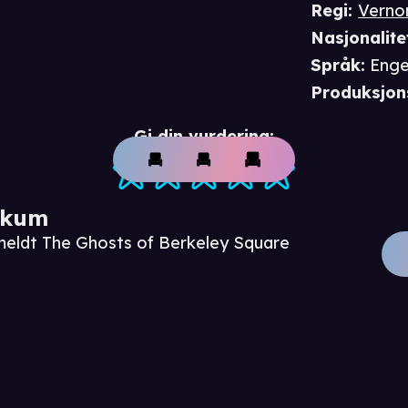
Regi
:
Verno
Nasjonalite
Språk
:
Enge
Produksjon
Gi din vurdering:
ikum
meldt The Ghosts of Berkeley Square