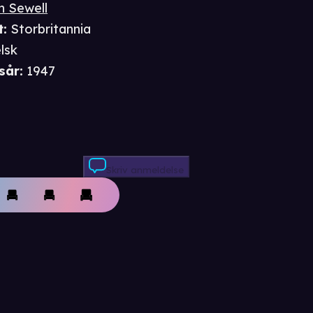
n Sewell
t
:
Storbritannia
lsk
sår
:
1947
Skriv anmeldelse