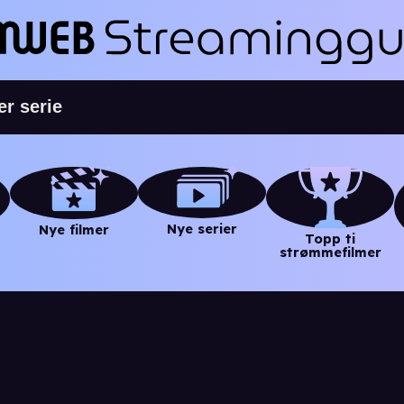
Nye serier
Nye filmer
Topp ti
strømmefilmer