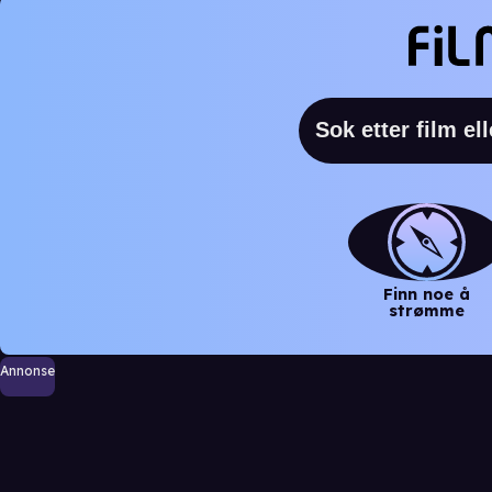
Finn noe å
strømme
Annonse