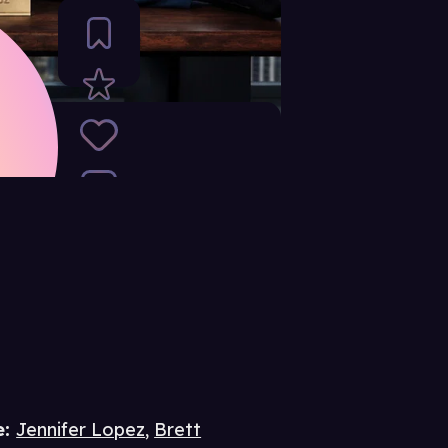
e
:
Jennifer Lopez
,
Brett