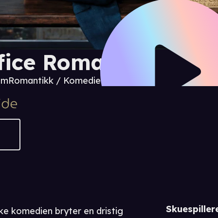
fice Romance
 m
Romantikk / Komedie
Skuespiller
e komedien bryter en dristig