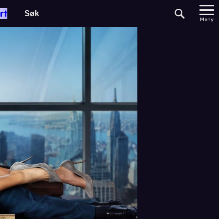
rt
Meny