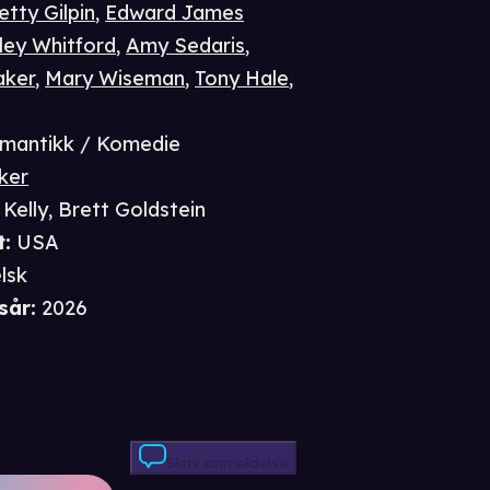
etty Gilpin
,
Edward James
ley Whitford
,
Amy Sedaris
,
aker
,
Mary Wiseman
,
Tony Hale
,
mantikk / Komedie
ker
 Kelly
,
Brett Goldstein
t
:
USA
lsk
sår
:
2026
Skriv anmeldelse