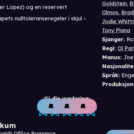
Goldstein
,
B
fer Lopez) og en reservert
Olmos
,
Brad
ets nulltoleranseregeler i skjul –
Jodie Whitt
Tony Plana
Sjanger
:
Ro
Regi
:
Ol Par
Manus
:
Joe
Nasjonalite
Språk
:
Enge
Produksjon
Gi din vurdering:
ikum
nmeldt Office Romance