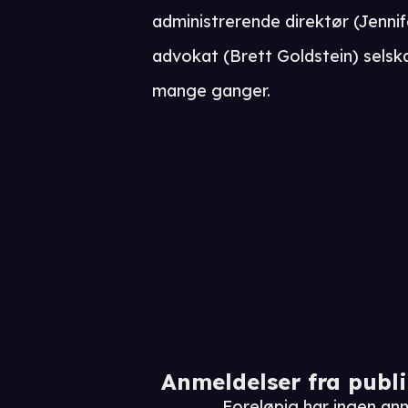
administrerende direktør (Jenni
advokat (Brett Goldstein) selskap
mange ganger.
Anmeldelser fra publ
Foreløpig har ingen a