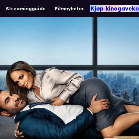
Kjøp kinogaveko
Streamingguide
Filmnyheter