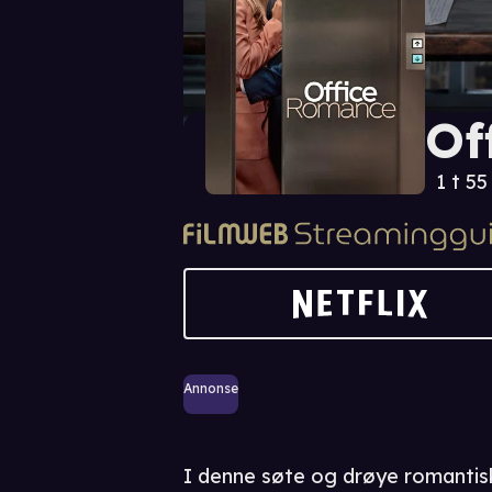
Of
1 t 55
Annonse
I denne søte og drøye romantisk