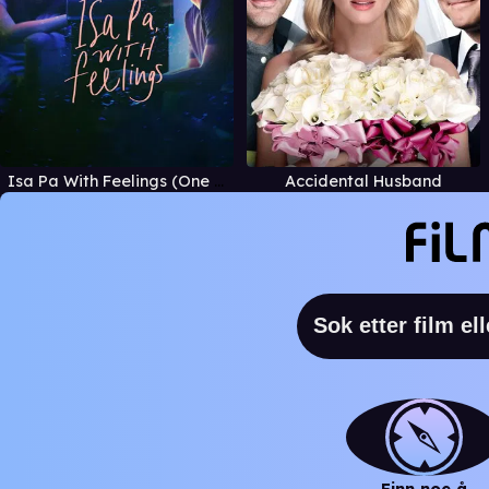
Isa Pa With Feelings (One More Time, With Feelings)
Accidental Husband
Finn noe å