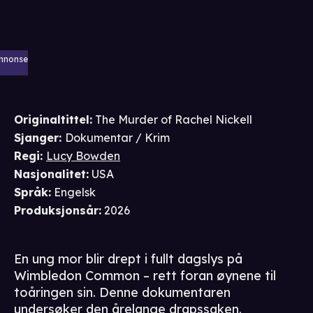
nnonse
Originaltittel:
The Murder of Rachel Nickell
Sjanger
:
Dokumentar / Krim
Regi
:
Lucy Bowden
Nasjonalitet
:
USA
Språk
:
Engelsk
Produksjonsår
:
2026
En ung mor blir drept i fullt dagslys på
Wimbledon Common – rett foran øynene til
toåringen sin. Denne dokumentaren
undersøker den årelange drapssaken.