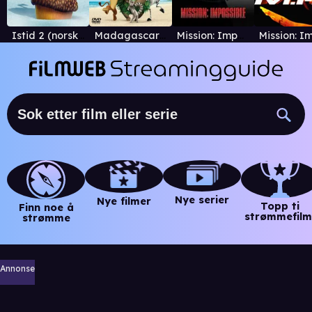
Istid 2 (norsk versjon)
Madagascar (2005)
Mission: Impossible
Nye serier
Nye filmer
Topp ti
Finn noe å
strømmefilm
strømme
Annonse