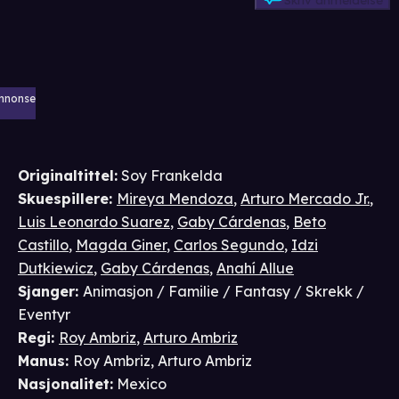
Skriv anmeldelse
nnonse
Originaltittel:
Soy Frankelda
Skuespillere
:
Mireya Mendoza
,
Arturo Mercado Jr.
,
Luis Leonardo Suarez
,
Gaby Cárdenas
,
Beto
Castillo
,
Magda Giner
,
Carlos Segundo
,
Idzi
Dutkiewicz
,
Gaby Cárdenas
,
Anahí Allue
Sjanger
:
Animasjon / Familie / Fantasy / Skrekk /
Eventyr
Regi
:
Roy Ambriz
,
Arturo Ambriz
Manus
:
Roy Ambriz
,
Arturo Ambriz
Nasjonalitet
:
Mexico