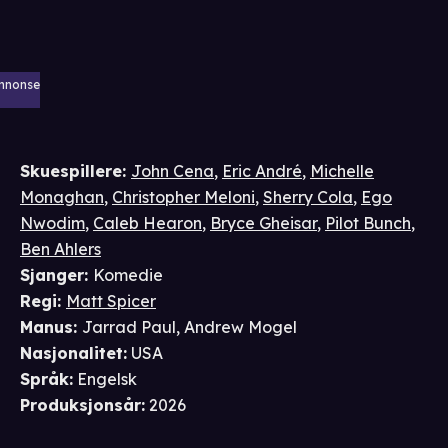
nnonse
Skuespillere
:
John Cena
,
Eric André
,
Michelle
Monaghan
,
Christopher Meloni
,
Sherry Cola
,
Ego
Nwodim
,
Caleb Hearon
,
Bryce Gheisar
,
Pilot Bunch
,
Ben Ahlers
Sjanger
:
Komedie
Regi
:
Matt Spicer
Manus
:
Jarrad Paul
,
Andrew Mogel
Nasjonalitet
:
USA
Språk
:
Engelsk
Produksjonsår
:
2026