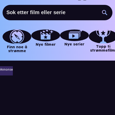
Nye serier
Nye filmer
Topp ti
Finn noe å
strømmefilm
strømme
Annonse