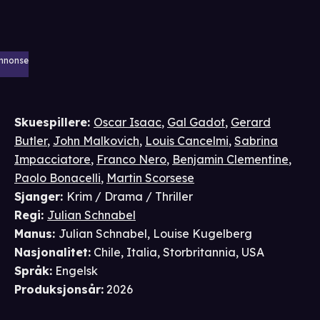
nnonse
Skuespillere
:
Oscar Isaac
,
Gal Gadot
,
Gerard
Butler
,
John Malkovich
,
Louis Cancelmi
,
Sabrina
Impacciatore
,
Franco Nero
,
Benjamin Clementine
,
Paolo Bonacelli
,
Martin Scorsese
Sjanger
:
Krim / Drama / Thriller
Regi
:
Julian Schnabel
Manus
:
Julian Schnabel
,
Louise Kugelberg
Nasjonalitet
:
Chile, Italia, Storbritannia, USA
Språk
:
Engelsk
Produksjonsår
:
2026