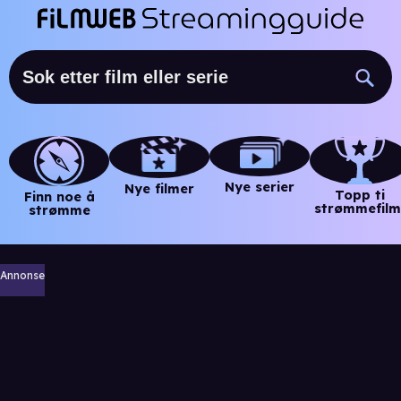
Nye serier
Nye filmer
Topp ti
Finn noe å
strømmefilm
strømme
Annonse