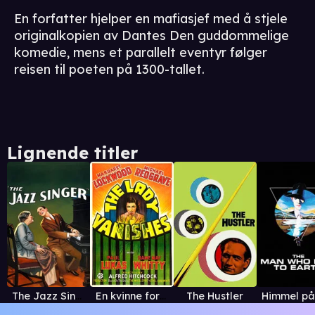
En forfatter hjelper en mafiasjef med å stjele
originalkopien av Dantes Den guddommelige
komedie, mens et parallelt eventyr følger
reisen til poeten på 1300-tallet.
Lignende titler
The Jazz Singer
En kvinne forsvinner
The Hustler