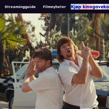
Kjøp kinogaveko
Streamingguide
Filmnyheter