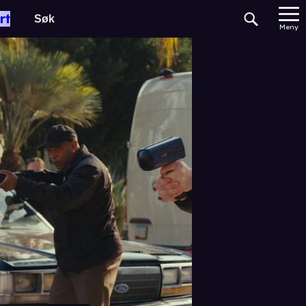
rt
Meny