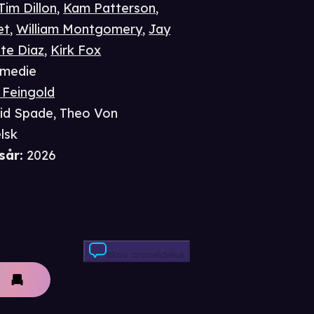
Tim Dillon
,
Kam Patterson
,
et
,
William Montgomery
,
Jay
te Diaz
,
Kirk Fox
medie
 Feingold
id Spade
,
Theo Von
lsk
sår
:
2026
Skriv anmeldelse