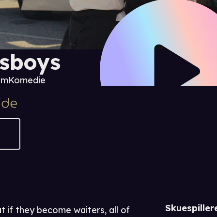
sboys
 m
Komedie
Skuespiller
at if they become waiters, all of