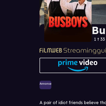
Bu
1 t 33
Annonse
A pair of idiot friends believe th