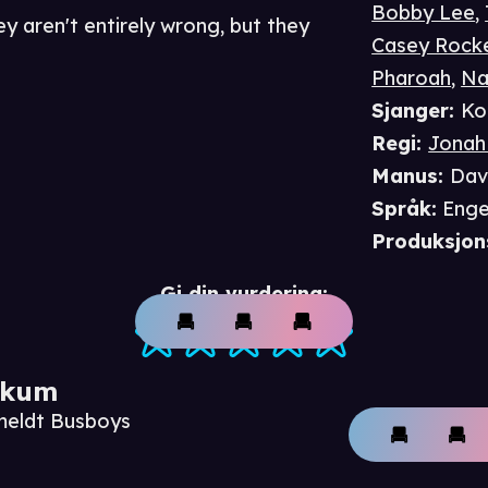
Bobby Lee
,
ey aren't entirely wrong, but they
Casey Rock
Pharoah
,
Na
Sjanger
:
Ko
Regi
:
Jonah
Manus
:
Dav
Språk
:
Enge
Produksjon
Gi din vurdering:
ikum
meldt Busboys