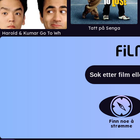
Tatt på Senga
Harold & Kumar Go To White Castle
Finn noe å
strømme