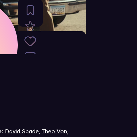
e
:
David Spade
,
Theo Von
,