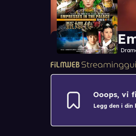
Em
Dram
Ooops, vi 
Legg den i din h