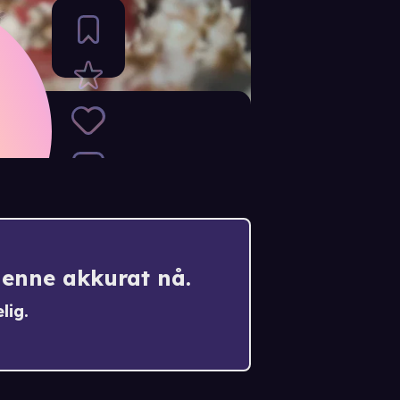
ce
denne akkurat nå.
lig.