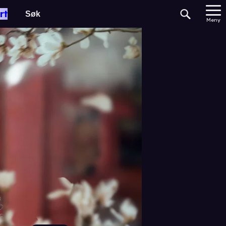
rt
Meny