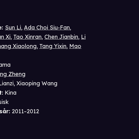
e
:
Sun Li
,
Ada Choi Siu-Fan
,
n Xi
,
Tao Xinran
,
Chen Jianbin
,
Li
hang Xiaolong
,
Tang Yixin
,
Mao
ama
ong Zheng
Lianzi
,
Xiaoping Wang
t
:
Kina
sisk
sår
:
2011–2012