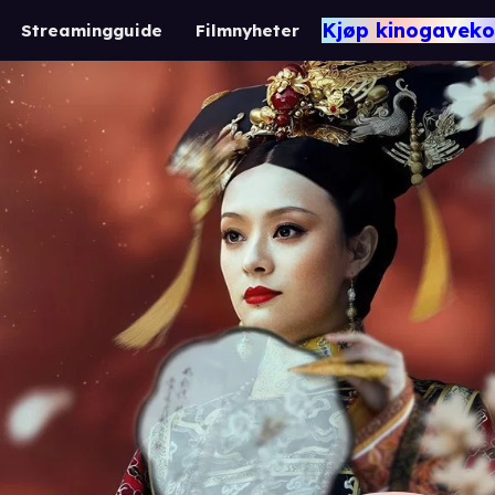
Kjøp kinogaveko
Streamingguide
Filmnyheter