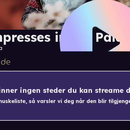
presses in the Pala
a
finner ingen steder du kan streame 
uskeliste, så varsler vi deg når den blir tilgjenge