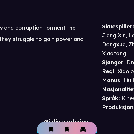
Skuespiller
ry and corruption torment the
Jiang Xin
,
La
they struggle to gain power and
Dongxue
,
Z
Xiaotong
Sjanger
:
Dr
Regi
:
Xiaol
Manus
:
Liu 
Nasjonalite
Språk
:
Kine
Produksjon
Gi din vurdering: