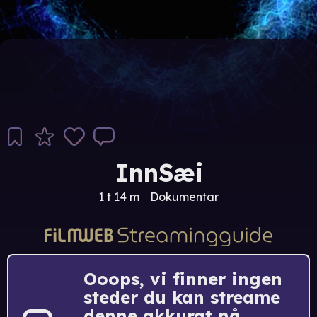
InnSæi
1 t 14 m
Dokumentar
Ooops, vi finner ingen
steder du kan streame
denne akkurat nå.