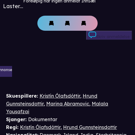
Foreløpig har ingen anmeldt InnSæi
Laster...
Skriv anmeldelse
nnonse
Skuespillere
:
Kristín Ólafsdóttir
,
Hrund
Gunnsteinsdottir
,
Marina Abramovic
,
Malala
Yousafzai
Sjanger
:
Dokumentar
Regi
:
Kristín Ólafsdóttir
,
Hrund Gunnsteinsdottir