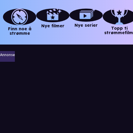
Nye serier
Nye filmer
Topp ti
Finn noe å
strømmefilm
strømme
Annonse