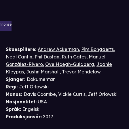
nnonse
Skuespillere
:
Andrew Ackerman
,
Pim Bongaerts
,
Neal Cantin
,
Phil Dustan
,
Ruth Gates
,
Manuel
González-Rivero
,
Ove Hoegh-Guldberg
,
Joanie
Kleypas
,
Justin Marshall
,
Trevor Mendelow
Sjanger
:
Dokumentar
Regi
:
Jeff Orlowski
Manus
:
Davis Coombe
,
Vickie Curtis
,
Jeff Orlowski
Nasjonalitet
:
USA
Språk
:
Engelsk
Produksjonsår
:
2017