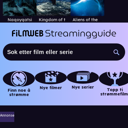
Naqoyqatsi
Kingdom of the Blue Whale
Aliens of the Deep
Nye serier
Nye filmer
Topp ti
Finn noe å
strømmefilm
strømme
Annonse