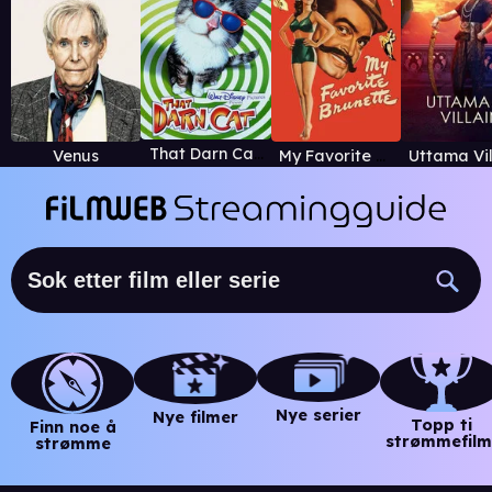
That Darn Cat (1997)
Venus
My Favorite Brunette
Nye serier
Nye filmer
Topp ti
Finn noe å
strømmefilm
strømme