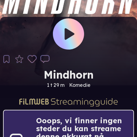
Mindhorn
1 t 29 m
Komedie
Ooops, vi finner ingen
steder du kan streame
denne akkurat nå.