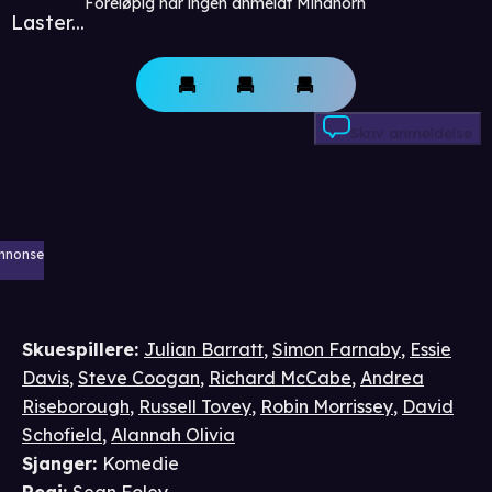
Foreløpig har ingen anmeldt Mindhorn
Laster...
Skriv anmeldelse
nnonse
Skuespillere
:
Julian Barratt
,
Simon Farnaby
,
Essie
Davis
,
Steve Coogan
,
Richard McCabe
,
Andrea
Riseborough
,
Russell Tovey
,
Robin Morrissey
,
David
Schofield
,
Alannah Olivia
Sjanger
:
Komedie