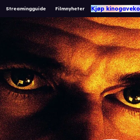
Kjøp kinogaveko
Streamingguide
Filmnyheter