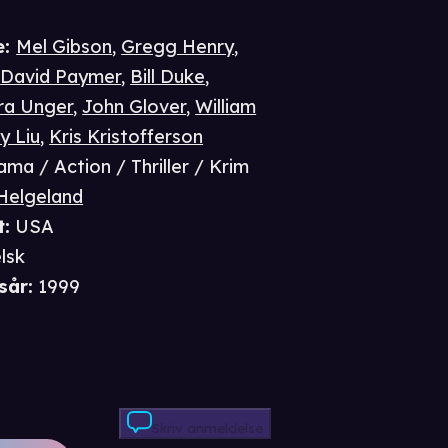
e
:
Mel Gibson
,
Gregg Henry
,
,
David Paymer
,
Bill Duke
,
ra Unger
,
John Glover
,
William
y Liu
,
Kris Kristofferson
ama / Action / Thriller / Krim
 Helgeland
t
:
USA
lsk
sår
:
1999
Skriv anmeldelse