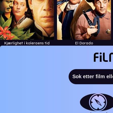
Kjærlighet i koleraens tid
El Dorado