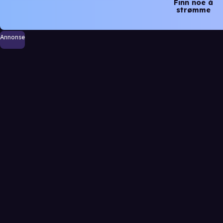
Finn noe å
strømme
Annonse