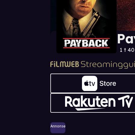
Pa
1 t 4
Annonse