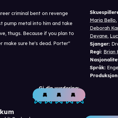
Skuespiller
areer criminal bent on revenge
Maria Bello
eist pump metal into him and take
Deborah Ka
ve, thugs. Because if you plan to
Devane
,
Luc
er make sure he's dead. Porter"
Sjanger
:
Dr
Regi
:
Brian
Nasjonalite
Språk
:
Enge
Produksjon
Gi din vurdering:
ikum