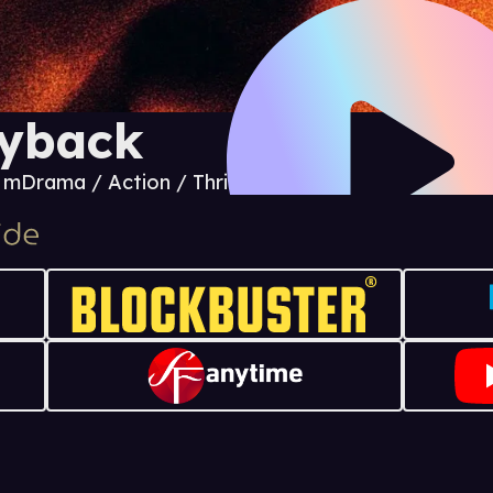
yback
0 m
Drama / Action / Thriller / Krim