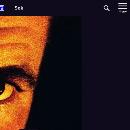
rt
Meny