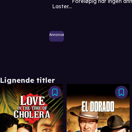
Foreløpig har ingen a
Laster...
Annonse
Lignende titler