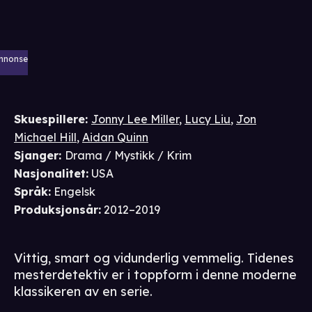
nnonse
Skuespillere
:
Jonny Lee Miller
,
Lucy Liu
,
Jon
Michael Hill
,
Aidan Quinn
Sjanger
:
Drama / Mystikk / Krim
Nasjonalitet
:
USA
Språk
:
Engelsk
Produksjonsår
:
2012–2019
Vittig, smart og vidunderlig vemmelig. Tidenes
mesterdetektiv er i toppform i denne moderne
klassikeren av en serie.