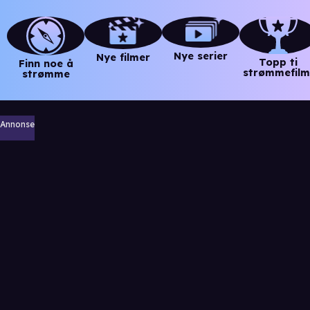
Nye serier
Nye filmer
Topp ti
Finn noe å
strømmefilm
strømme
Annonse