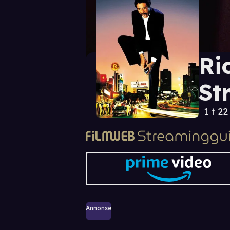
Ri
St
1 t 22
Annonse