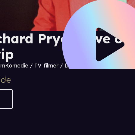
chard Pryor: Live on
rip
 m
Komedie / TV-filmer / Dokumentar