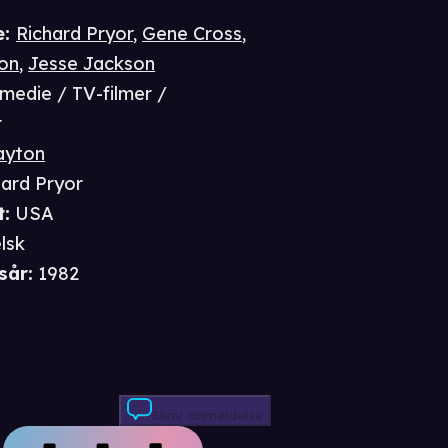
e
:
Richard Pryor
,
Gene Cross
,
on
,
Jesse Jackson
medie / TV-filmer /
r
ayton
hard Pryor
t
:
USA
lsk
sår
:
1982
Skriv anmeldelse