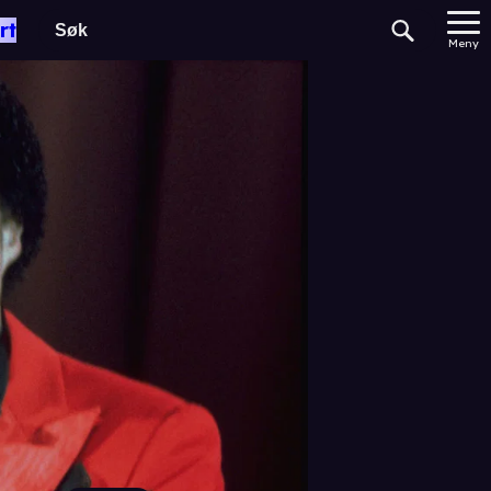
rt
Meny