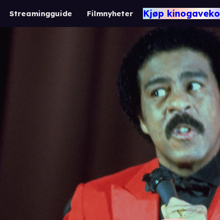
Kjøp kinogaveko
Streamingguide
Filmnyheter