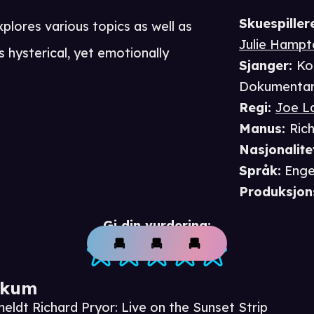
Skuespiller
plores various topics as well as
Julie Hampt
s hysterical, yet emotionally
Sjanger
:
Ko
Dokumenta
Regi
:
Joe L
Manus
:
Ric
Nasjonalite
Språk
:
Enge
Produksjon
Gi din vurdering:
ikum
eldt Richard Pryor: Live on the Sunset Strip