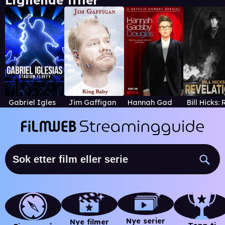
Lignende titler
Gabriel Iglesias: Stadium Fluffy
Jim Gaffigan: King Baby
Hannah Gadsby: Douglas
Nye serier
Nye filmer