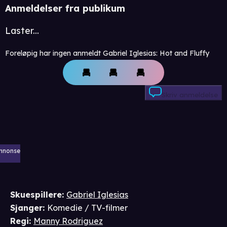
Anmeldelser fra publikum
Laster...
Foreløpig har ingen anmeldt Gabriel Iglesias: Hot and Fluffy
Skriv anmeldelse
nnonse
Skuespillere
:
Gabriel Iglesias
Sjanger
:
Komedie / TV-filmer
Regi
:
Manny Rodriguez