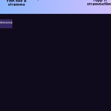
Topp ti
Finn noe å
strømmefilm
strømme
Annonse