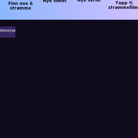
Nye serier
Nye filmer
Topp ti
Finn noe å
strømmefilm
strømme
Annonse