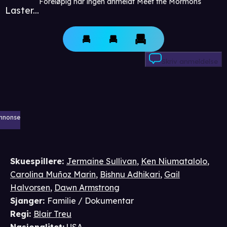
Foreløpig har ingen anmeldt Meet the Mormons
Laster...
Skriv anmeldelse
nnonse
Skuespillere
:
Jermaine Sullivan
,
Ken Niumatalolo
,
Carolina Muñoz Marin
,
Bishnu Adhikari
,
Gail
Halvorsen
,
Dawn Armstrong
Sjanger
:
Familie / Dokumentar
Regi
:
Blair Treu