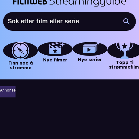
Nye serier
Nye filmer
Topp ti
Finn noe å
strømmefilm
strømme
Annonse