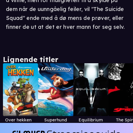
å vinne, men for muligheten til å skylde på
dem når de uunngåelig feiler, vil "The Suicide
Squad" ende med å dø mens de prøver, eller
finner de ut at det er hver mann for seg selv.
Lignende titler
Over hekken (norsk tale)
Superhund
Equilibrium
The Spir