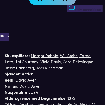
Skriv anmeldelse
nnonse
Skuespillere
:
Margot Robbie
,
Will Smith
,
Jared
Leto
,
Jai Courtney
,
Viola Davis
,
Cara Delevingne
,
Jesse Eisenberg
,
Joel Kinnaman
Sjanger
:
Action
Regi
:
David Ayer
Manus
:
David Ayer
Nasjonalitet
:
USA
Aldersgrense
med begrunnelse
:
12 år
Til tross for store mengder actionvold får filmen 12-