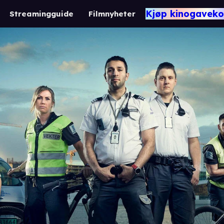
Kjøp kinogaveko
Streamingguide
Filmnyheter