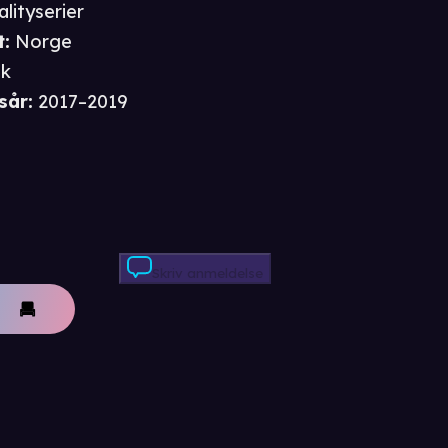
alityserier
t
:
Norge
sk
sår
:
2017–2019
Skriv anmeldelse