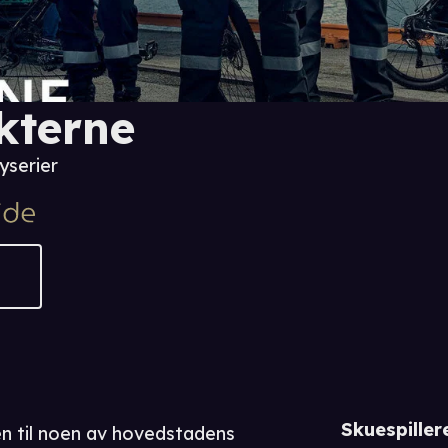
kterne
yserier
Skuespiller
gen til noen av hovedstadens