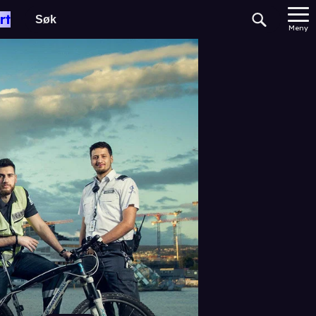
rt
Meny