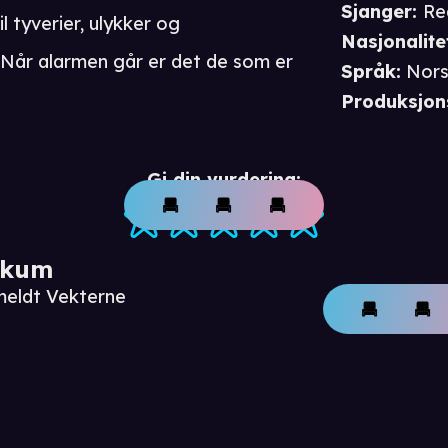
Sjanger
:
Re
l tyverier, ulykker og
Nasjonalite
 Når alarmen går er det de som er
Språk
:
Nor
Produksjon
Gi din vurdering:
ikum
meldt Vekterne