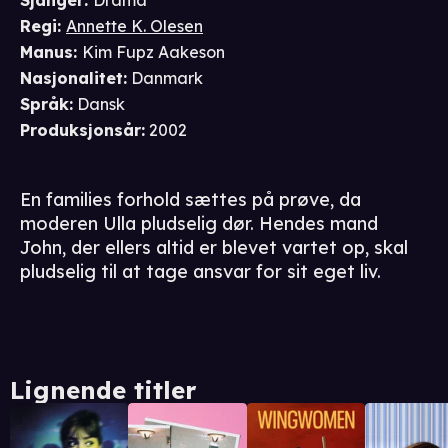
Sjanger
:
Drama
Regi
:
Annette K. Olesen
Manus
:
Kim Fupz Aakeson
Nasjonalitet
:
Danmark
Språk
:
Dansk
Produksjonsår
:
2002
En families forhold sættes på prøve, da
moderen Ulla pludselig dør. Hendes mand
John, der ellers altid er blevet vartet op, skal
pludselig til at tage ansvar for sit eget liv.
Lignende titler