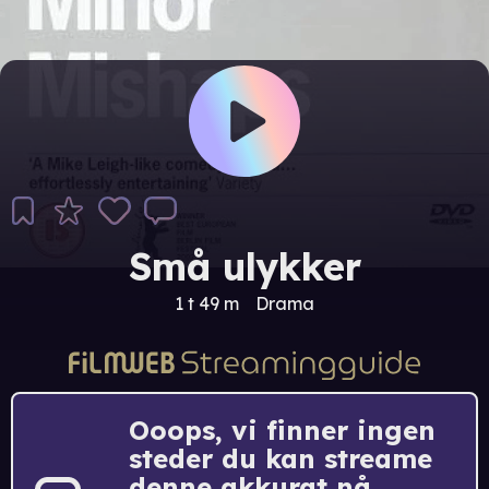
Små ulykker
1 t 49 m
Drama
Ooops, vi finner ingen
steder du kan streame
denne akkurat nå.