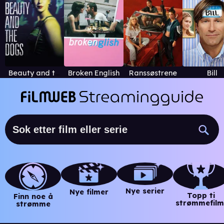
Beauty and the Dogs
Broken English
Ranssøstrene
Bill
Nye serier
Nye filmer
Topp ti
Finn noe å
strømmefilm
strømme