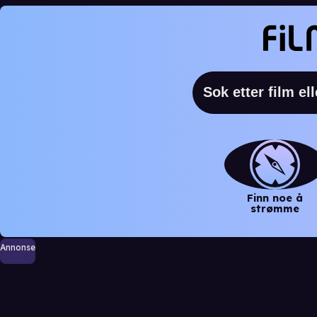
Finn noe å
strømme
Annonse