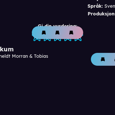
Språk
:
Sven
Produksjon
Gi din vurdering:
ikum
meldt Morran & Tobias