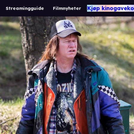
Kjøp kinogaveko
Streamingguide
Filmnyheter