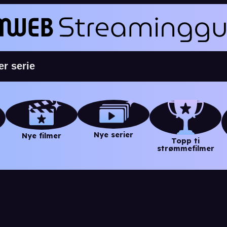
Nye serier
Nye filmer
Topp ti
strømmefilmer