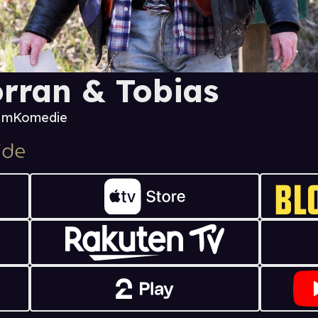
rran & Tobias
9 m
Komedie