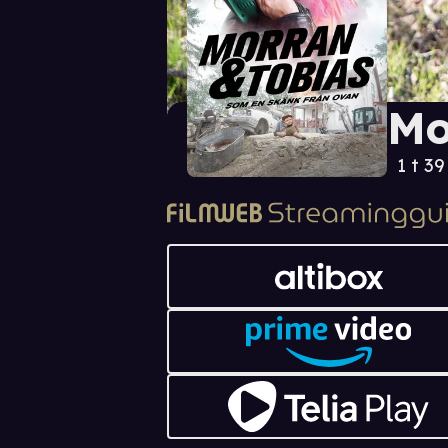
Mo
1 t 3