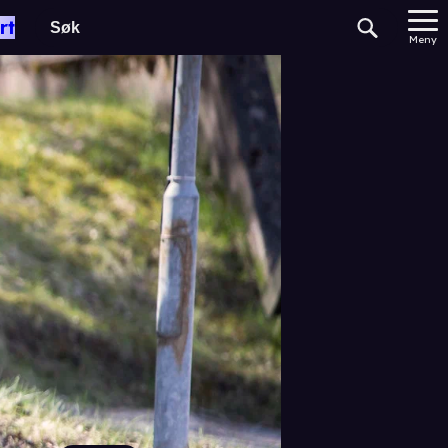
rt
Meny