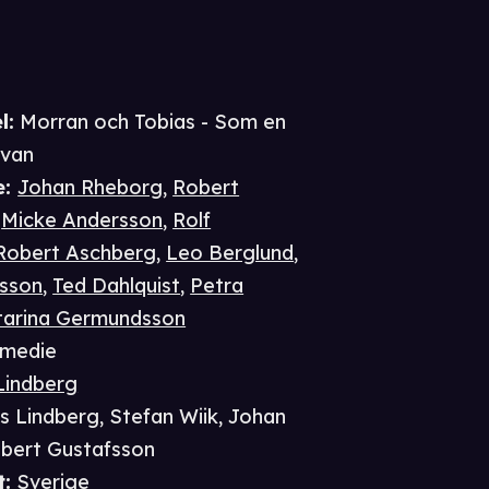
l:
Morran och Tobias - Som en
ovan
e
:
Johan Rheborg
,
Robert
,
Micke Andersson
,
Rolf
Robert Aschberg
,
Leo Berglund
,
lsson
,
Ted Dahlquist
,
Petra
tarina Germundsson
medie
Lindberg
s Lindberg
,
Stefan Wiik
,
Johan
bert Gustafsson
t
:
Sverige