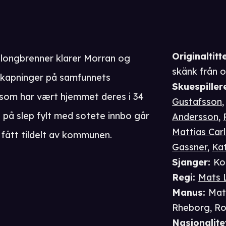
Originaltitte
llongbrenner klarer Morran og
skänk från 
 skapninger på samfunnets
Skuespiller
 som har vært hjemmet deres i 34
Gustafsson
på slep fylt med sotete innbo går
Andersson
,
Mattias Car
 fått tildelt av kommunen.
Gassner
,
Ka
Sjanger
:
Ko
Regi
:
Mats 
Manus
:
Mat
Rheborg
,
Ro
Nasjonalite