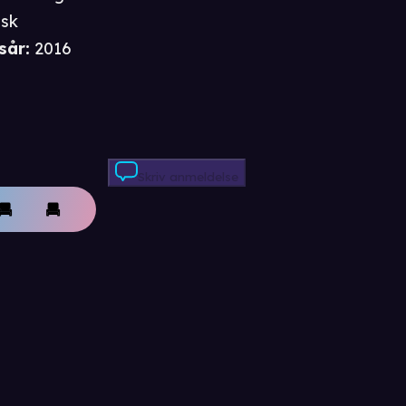
sk
sår
:
2016
Skriv anmeldelse