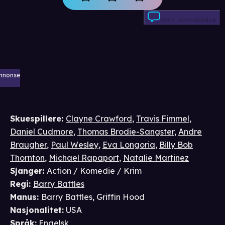
Skriv anmeldelse
nnonse
Skuespillere
:
Clayne Crawford
,
Travis Fimmel
,
Daniel Cudmore
,
Thomas Brodie-Sangster
,
Andre
Braugher
,
Paul Wesley
,
Eva Longoria
,
Billy Bob
Thornton
,
Michael Rapaport
,
Natalie Martinez
Sjanger
:
Action / Komedie / Krim
Regi
:
Barry Battles
Manus
:
Barry Battles
,
Griffin Hood
Nasjonalitet
:
USA
Språk
:
Engelsk