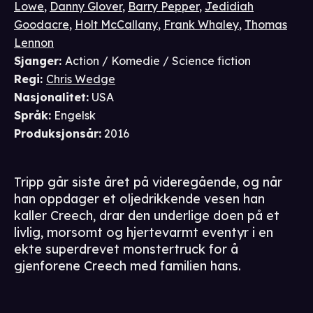
Lowe
,
Danny Glover
,
Barry Pepper
,
Jedidiah
Goodacre
,
Holt McCallany
,
Frank Whaley
,
Thomas
Lennon
Sjanger
:
Action / Komedie / Science fiction
Regi
:
Chris Wedge
Nasjonalitet
:
USA
Språk
:
Engelsk
Produksjonsår
:
2016
Tripp går siste året på videregående, og når
han oppdager et oljedrikkende vesen han
kaller Creech, drar den underlige doen på et
livlig, morsomt og hjertevarmt eventyr i en
ekte superdrevet monstertruck for å
gjenforene Creech med familien hans.