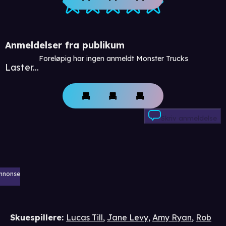
Anmeldelser fra publikum
Foreløpig har ingen anmeldt Monster Trucks
Laster...
Skriv anmeldelse
nnonse
Skuespillere
:
Lucas Till
,
Jane Levy
,
Amy Ryan
,
Rob