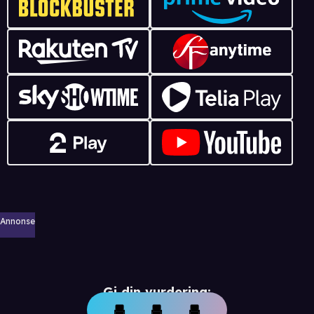
Annonse
Gi din vurdering: