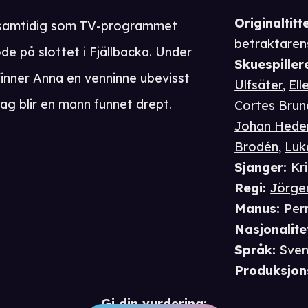
Originaltitte
k samtidig som TV-programmet
betraktaren
sode på slottet i Fjällbacka. Under
Skuespiller
inner Anna en venninne ubevisst
Ulfsäter
,
El
 dag blir en mann funnet drept.
Cortes Brun
Johan Hede
Brodén
,
Luk
Sjanger
:
Kr
Regi
:
Jörge
Manus
:
Pern
Nasjonalite
Språk
:
Sven
Produksjon
Gi din vurdering: