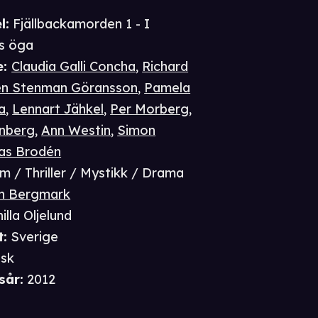
l:
Fjällbackamorden 1 - I
s öga
e
:
Claudia Galli Concha
,
Richard
len Stenman Göransson
,
Pamela
a
,
Lennart Jähkel
,
Per Morberg
,
nberg
,
Ann Westin
,
Simon
as Brodén
im / Thriller / Mystikk / Drama
n Bergmark
illa Oljelund
t
:
Sverige
sk
sår
:
2012