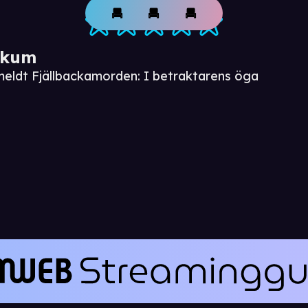
ikum
meldt Fjällbackamorden: I betraktarens öga