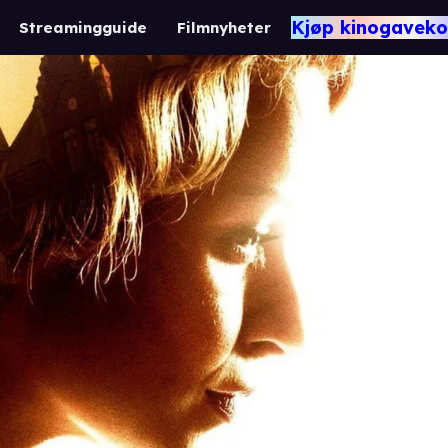
Kjøp kinogaveko
Streamingguide
Filmnyheter