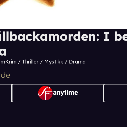
ällbackamorden: I b
a
0 m
Krim / Thriller / Mystikk / Drama