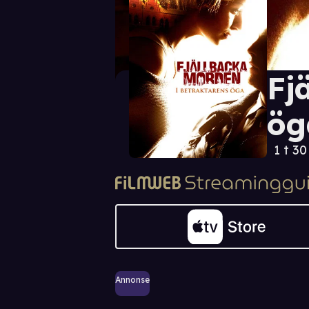
Fj
ög
1 t 3
Annonse