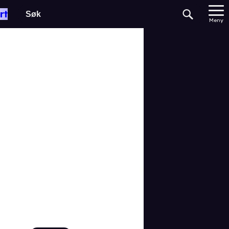
rt
Meny