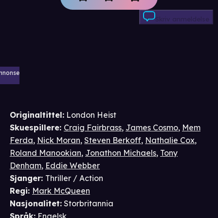
Skriv anmeldelse
nnonse
Originaltittel:
London Heist
Skuespillere
:
Craig Fairbrass
,
James Cosmo
,
Mem
Ferda
,
Nick Moran
,
Steven Berkoff
,
Nathalie Cox
,
Roland Manookian
,
Jonathon Michaels
,
Tony
Denham
,
Eddie Webber
Sjanger
:
Thriller / Action
Regi
:
Mark McQueen
Nasjonalitet
:
Storbritannia
Språk
:
Engelsk