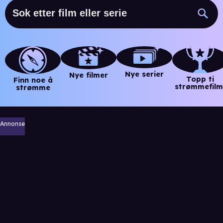
Nye serier
Nye filmer
Topp ti
Finn noe å
strømmefilm
strømme
Annonse