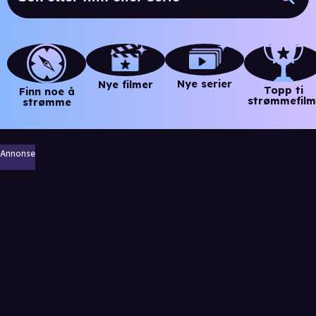
Nye serier
Nye filmer
Topp ti
Finn noe å
strømmefilm
strømme
Annonse