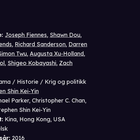
e
:
Joseph Fiennes
,
Shawn Dou
,
rends
,
Richard Sanderson
,
Darren
Simon Twu
,
Augusta Xu-Holland
,
ol
,
Shigeo Kobayashi
,
Zach
ama / Historie / Krig og politikk
n Shin Kei-Yin
hael Parker
,
Christopher C. Chan
,
tephen Shin Kei-Yin
t
:
Kina, Hong Kong, USA
lsk
sår
:
2016