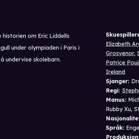
Skuespiller
historien om Eric Liddells
Elizabeth A
gull under olympiaden i Paris i
Grosvenor
,
or å undervise skolebarn.
Patrice Pouj
Ireland
Sjanger
:
Dr
Regi
:
Stephe
Manus
:
Mic
Rubby Xu
,
S
Nasjonalite
Språk
:
Enge
Produksjon