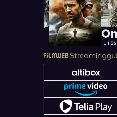
On
1 t 3