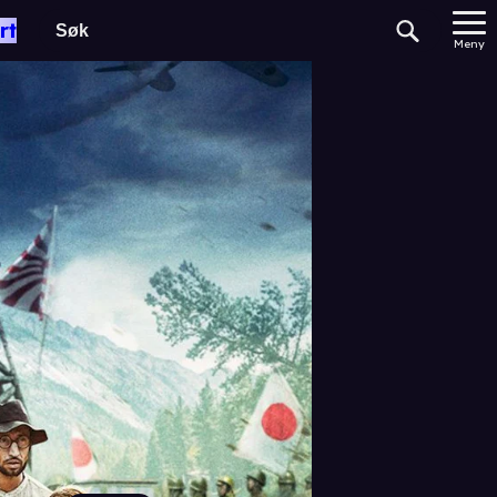
rt
Meny