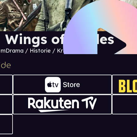
 Wings of Eagles
6 m
Drama / Historie / Krig og politikk