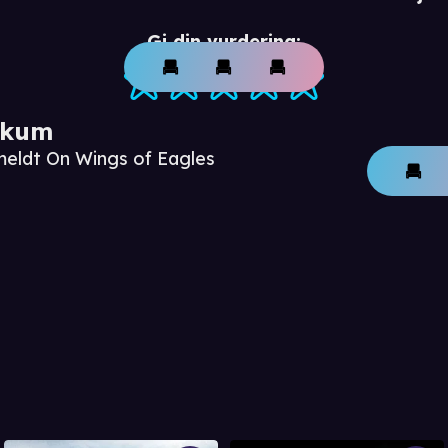
Gi din vurdering:
ikum
meldt On Wings of Eagles