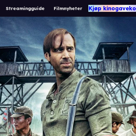
Kjøp kinogaveko
Streamingguide
Filmnyheter