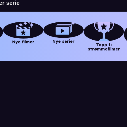
Nye serier
Nye filmer
Topp ti
strømmefilmer