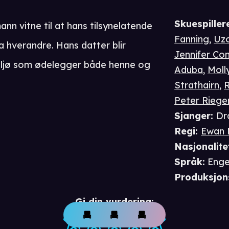
Skuespiller
nn vitne til at hans tilsynelatende
Fanning
,
Uz
ra hverandre. Hans datter blir
Jennifer Con
miljø som ødelegger både henne og
Aduba
,
Moll
Strathairn
,
R
Peter Riege
Sjanger
:
Dr
Regi
:
Ewan 
Nasjonalite
Språk
:
Enge
Produksjon
Gi din vurdering: