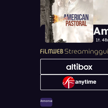
Am
1t. 48
Annonse