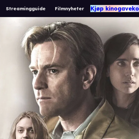
Kjøp kinogaveko
Streamingguide
Filmnyheter