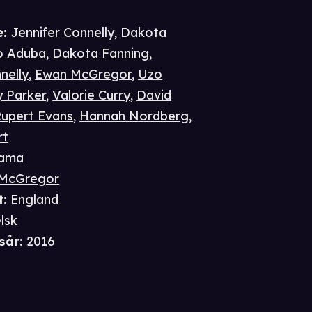
e
:
Jennifer Connelly
,
Dakota
o Aduba
,
Dakota Fanning
,
nelly
,
Ewan McGregor
,
Uzo
y Parker
,
Valorie Curry
,
David
upert Evans
,
Hannah Nordberg
,
rt
ama
McGregor
t
:
England
lsk
sår
:
2016