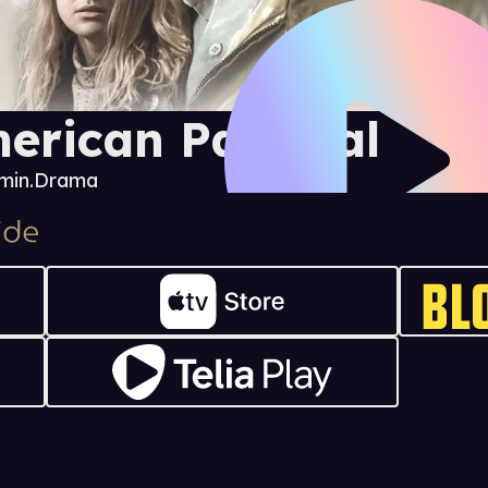
erican Pastoral
min.
Drama