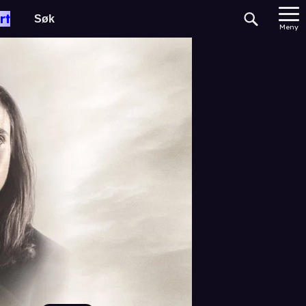
rt
Meny