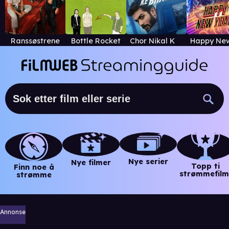
Ranssøstrene
Bottle Rocket
Chor Nikal Ke Bhaga
Nye serier
Nye filmer
Topp ti
Finn noe å
strømmefilm
strømme
Annonse