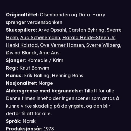
Originaltittel:
Olsenbanden og Data-Harry
sprenger verdensbanken
Skuespillere
:
Arve Opsahl
,
Carsten Byhring
,
Sverre
Holm
,
Aud Schønemann
,
Harald Heide-Steen Jr.
,
Henki Kolstad
,
Ove Verner Hansen
,
Sverre Wilberg
,
Øivind Blunck
,
Arne Aas
Sjanger
:
Komedie / Krim
Regi
:
Knut Bohwim
Manus
:
Erik Balling
,
Henning Bahs
Nasjonalitet
:
Norge
Aldersgrense
med begrunnelse
:
Tillatt for alle
Denne filmen inneholder ingen scener som antas å
kunne virke skadelig på de yngste, og den blir
derfor tillatt for alle.
Språk
:
Norsk
Produksjonsår
:
1978