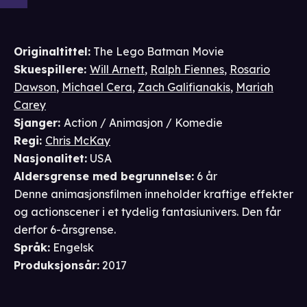
Originaltittel:
The Lego Batman Movie
Skuespillere
:
Will Arnett
,
Ralph Fiennes
,
Rosario
Dawson
,
Michael Cera
,
Zach Galifianakis
,
Mariah
Carey
Sjanger
:
Action / Animasjon / Komedie
Regi
:
Chris McKay
Nasjonalitet
:
USA
Aldersgrense
med begrunnelse
:
6 år
Denne animasjonsfilmen inneholder kraftige effekter
og actionscener i et tydelig fantasiunivers. Den får
derfor 6-årsgrense.
Språk
:
Engelsk
Produksjonsår
:
2017