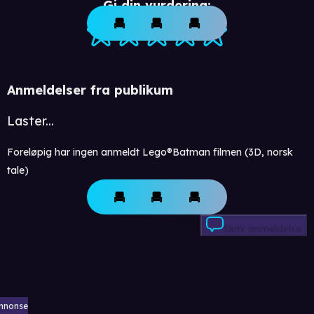
Gi din vurdering:
Anmeldelser fra publikum
Laster...
Foreløpig har ingen anmeldt Lego®Batman filmen (3D, norsk
tale)
Skriv anmeldelse
nnonse