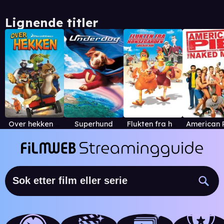
Lignende titler
Over hekken (norsk tale)
Superhund
Flukten fra hønsegården - Chicken Run (norsk versj