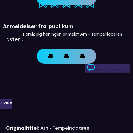
Anmeldelser fra publikum
Foreløpig har ingen anmeldt Arn - Tempelridderen
Laster...
Skriv anmeldelse
nnonse
Originaltittel:
Arn - Tempelriddaren