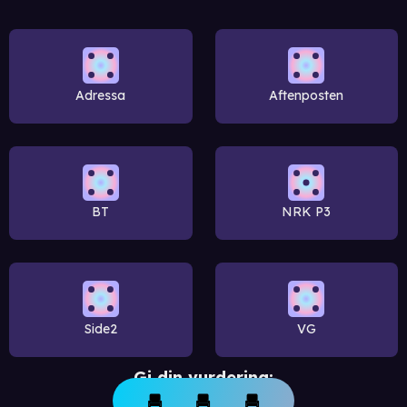
Adressa
Aftenposten
BT
NRK P3
Side2
VG
Gi din vurdering: