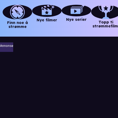
Nye serier
Nye filmer
Topp ti
Finn noe å
strømmefilm
strømme
Annonse