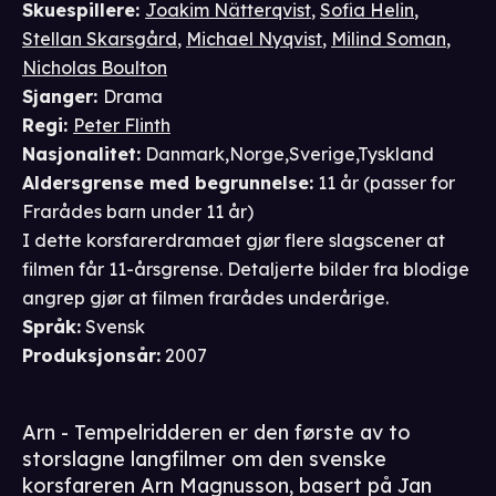
Skuespillere
:
Joakim Nätterqvist
,
Sofia Helin
,
Stellan Skarsgård
,
Michael Nyqvist
,
Milind Soman
,
Nicholas Boulton
Sjanger
:
Drama
Regi
:
Peter Flinth
Nasjonalitet
:
Danmark,Norge,Sverige,Tyskland
Aldersgrense
med begrunnelse
:
11 år
(passer for
Frarådes barn under 11 år
)
I dette korsfarerdramaet gjør flere slagscener at
filmen får 11-årsgrense. Detaljerte bilder fra blodige
angrep gjør at filmen frarådes underårige.
Språk
:
Svensk
Produksjonsår
:
2007
Arn - Tempelridderen er den første av to
storslagne langfilmer om den svenske
korsfareren Arn Magnusson, basert på Jan